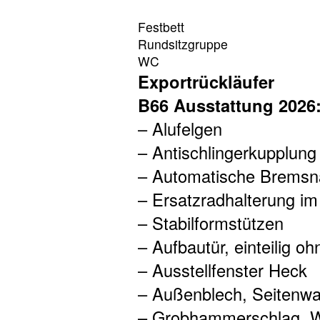
Festbett
Rundsitzgruppe
WC
Exportrückläufer
B66 Ausstattung 2026
– Alufelgen
– Antischlingerkupplun
– Automatische Bremsn
– Ersatzradhalterung i
– Stabilformstützen
– Aufbautür, einteilig o
– Ausstellfenster Heck
– Außenblech, Seitenw
– Grobhammerschlag, 