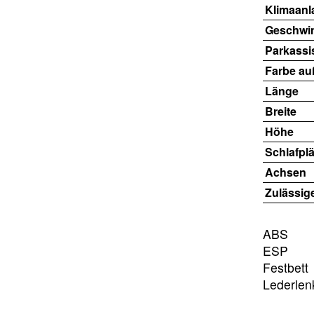
Klimaanl
Geschwin
Parkassi
Farbe au
Länge
Breite
Höhe
Schlafplä
Achsen
Zulässig
ABS
ESP
Festbett
Lederlen