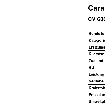
Car
CV 600
Herstelle
Kategori
Erstzula
Kilomete
Zustand
HU
Leistung
Getriebe
Kraftstof
Emission
Umweltpl