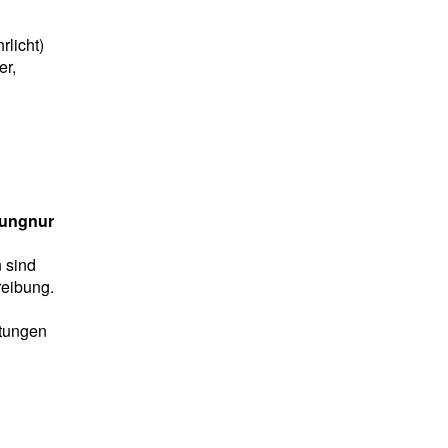
rlicht)
er,
igungnur
 sind
reibung.
ttungen