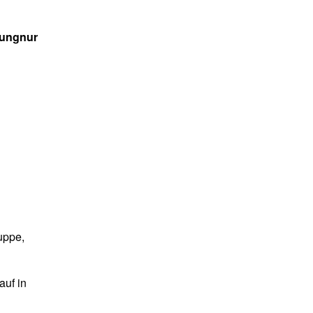
igungnur
uppe,
auf in