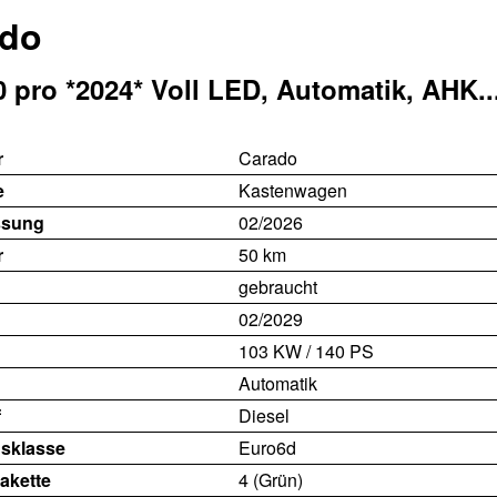
ado
 pro *2024* Voll LED, Automatik, AHK..
r
Carado
e
Kastenwagen
ssung
02/2026
r
50 km
gebraucht
02/2029
103 KW / 140 PS
Automatik
f
Diesel
sklasse
Euro6d
akette
4 (Grün)