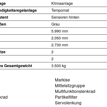
age
Klimaanlage
digkeitsregelanlage
Tempomat
stent
Sensoren hinten
ßen
Grau
5.990 mm
2.050 mm
2.730 mm
tze
2
2
es Gesamtgewicht
3.500 kg
Markise
Mittelsitzgruppe
Multifunktionslenkrad
krad
Partikelfilter
Servolenkung