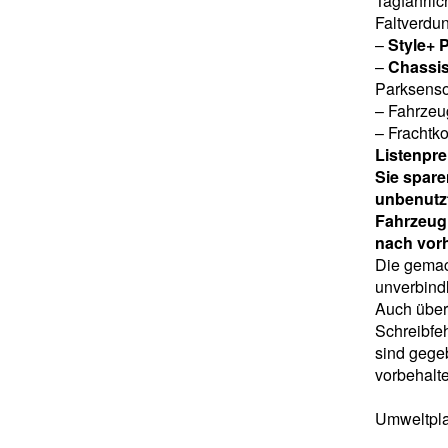
Tagfahrlic
Faltverdu
–
Style+ 
–
Chassis
Parksensor
– Fahrzeu
– Frachtk
Listenprei
Sie sparen
unbenutz
Fahrzeug 
nach vor
Die gemach
unverbind
Auch übern
Schreibfe
sind gegeb
vorbehalte
Umweltpla