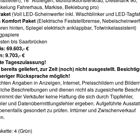
htstreifen), 16" Alufelgen, Multifunktionslenkrad, Dieseltank 90,
nkelung Fahrerhaus, Markise, Beklebung pro)
Paket
(Voll LED-Scheinwerfer inkl. Wischblinker und LED-Tagfah
 Komfort Paket
(Elektrische Feststellbremse, Nebelscheinwerf
en hinten, Spiegel elektrisch anklappbar, Totwinkelassistent)
gpapiere
osten bis Saarbrücken
s: 69.603,- €
: 9.703,- €
te Tageszulassung!
bereits geliefert, zur Zeit (noch) nicht ausgestellt. Besicht
heriger Rücksprache möglich!
ten Angaben in Anzeigen, Internet, Preisschildern und Bildern
liche Beschreibungen und dienen nicht als zugesicherte Besch
immt der Verkäufer keine Haftung die sich durch Tippfehler,
hler und Datenübermittlungsfehler ergeben. Aufgeführte Aussta
enenfalls gesondert zu prüfen. Irrtümer und Zwischenverkauf
n.
kette:
4 (Grün)