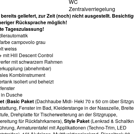
WC
Zentralverriegelung
bereits geliefert, zur Zeit (noch) nicht ausgestellt. Besicht
heriger Rücksprache möglich!
te Tageszulassung!
lerautomatik
farbe campovolo grau
t weiss
+ mit Hill Descent Control
erfer mit schwarzem Rahmen
rkupplung (abnehmbar)
tales Kombiinstrument
tank isoliert und beheizt
enster
t in Dusche
et
(
Basic Paket
(Dachhaube Midi- Heki 70 x 50 cm über Sitzgr
attung, Fenster im Bad, Kleiderstange in der Nasszelle, Breite
tufe, Drehplatte für Tischerweiterung an der Sitzgruppe,
ereitung für Rückfahrkamera),
Style Paket
(Lenkrad & Schaltkn
ührung, Armaturentafel mit Applikationen (Techno-Trim, LED