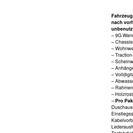
Fahrzeug 
nach vor
unbenutz
– 9G Wand
– Chassis
– Wohnwel
– Traction
– Scheinw
– Anhänge
– Volldigi
– Abwasser
– Rahmenf
– Holzros
–
Pro Pak
Duschausst
Einstiegss
Kabelvorb
Lederausf