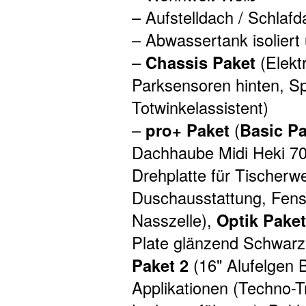
– Aufstelldach / Schlaf
– Abwassertank isoliert
–
Chassis Paket
(Elekt
Parksensoren hinten, Sp
Totwinkelassistent)
–
pro+ Paket
(
Basic P
Dachhaube Midi Heki 70
Drehplatte für Tischerw
Duschausstattung, Fenst
Nasszelle),
Optik Pake
Plate glänzend Schwarz,
Paket 2
(16" Alufelgen 
Applikationen (Techno-T