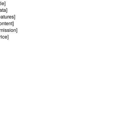
le]
ta]
atures]
ntent]
ission]
ice]