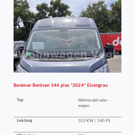
Benimar
Benivan 144 plus *2024* Eisengrau
Typ
Wohnmobil oder -
wagen
Leistung
103 KW / 140 PS