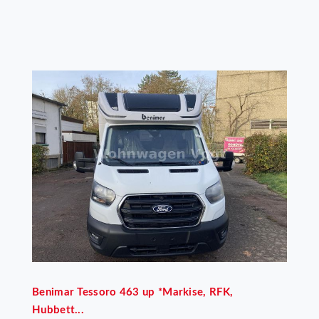
Benimar
Tessoro 463 up *Markise, RFK,
Hubbett...