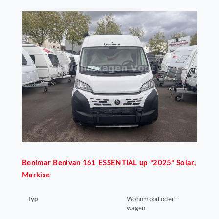
Benimar
Benivan 161 ESSENTIAL up *2025* Solar,
Markise
Typ
Wohnmobil oder -
wagen