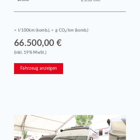
≈ l/100km (komb.), ≈ g CO₂/km (komb.)
66.500,00 €
(inkl. 19% MwSt.)
Fahrzeug anzeigen