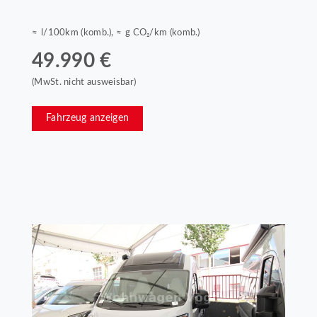
≈ l/100km (komb.), ≈ g CO₂/km (komb.)
49.990 €
(MwSt. nicht ausweisbar)
Fahrzeug anzeigen