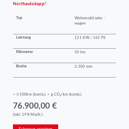
Northautokapp*
Typ
Wohnmobil oder -
wagen
Leistung
121 KW / 165 PS
Kilometer
50 km
Breite
2.300 mm
≈ l/100km (komb.), ≈ g CO₂/km (komb.)
76.900,00 €
(inkl. 19% MwSt.)