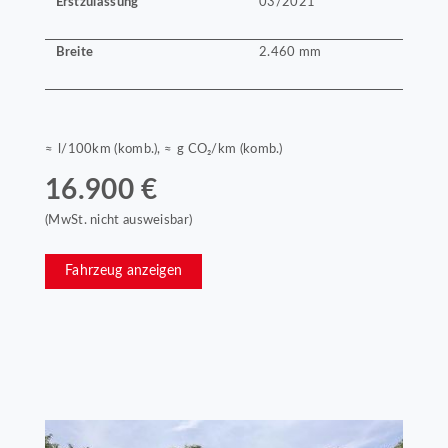
Erstzulassung
03/2021
Breite
2.460 mm
≈ l/100km (komb.), ≈ g CO₂/km (komb.)
16.900 €
(MwSt. nicht ausweisbar)
Fahrzeug anzeigen