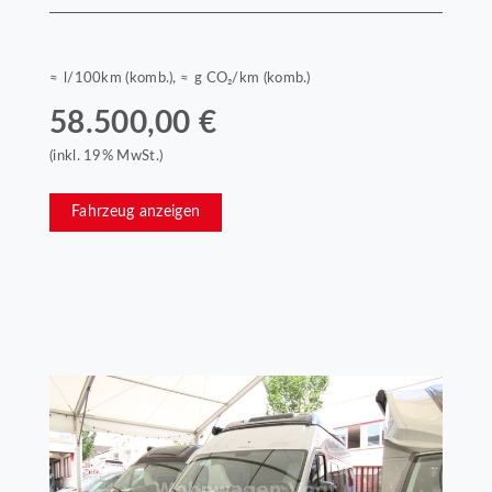
≈ l/100km (komb.), ≈ g CO₂/km (komb.)
58.500,00 €
(inkl. 19% MwSt.)
Fahrzeug anzeigen