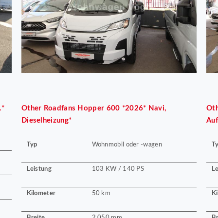
.*
Other
Roadfans Hopper 600 *2026* Navi,
Ot
Dieselheizung*
Auf
Typ
T
Wohnmobil oder -wagen
Leistung
Le
103 KW / 140 PS
Kilometer
Ki
50 km
Breite
Br
2.050 mm