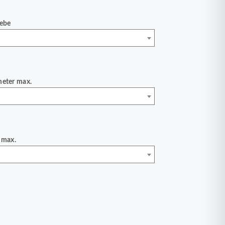
iebe
meter max.
 max.