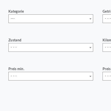
Kategorie
Getr
---
- - -
Zustand
Kilo
- - -
- - -
Preis min.
Preis
- - -
- - -