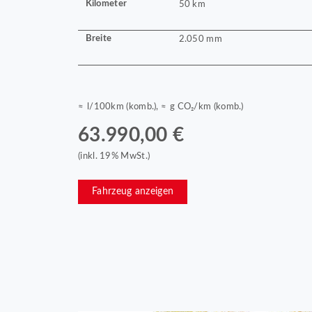
Kilometer
50 km
Breite
2.050 mm
≈ l/100km (komb.), ≈ g CO₂/km (komb.)
63.990,00 €
(inkl. 19% MwSt.)
Fahrzeug anzeigen