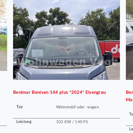
Benimar
Benivan 144 plus *2024* Eisengrau
Be
Ma
Typ
Wohnmobil oder -wagen
T
Leistung
103 KW / 140 PS
Le