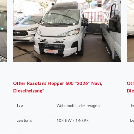
Other
Roadfans Hopper 600 *2026* Navi,
Ot
Dieselheizung*
Die
Typ
T
Wohnmobil oder -wagen
Leistung
Le
103 KW / 140 PS