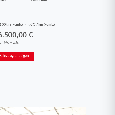
/100km (komb.), ≈ g CO₂/km (komb.)
6.500,00 €
kl. 19% MwSt.)
Fahrzeug anzeigen