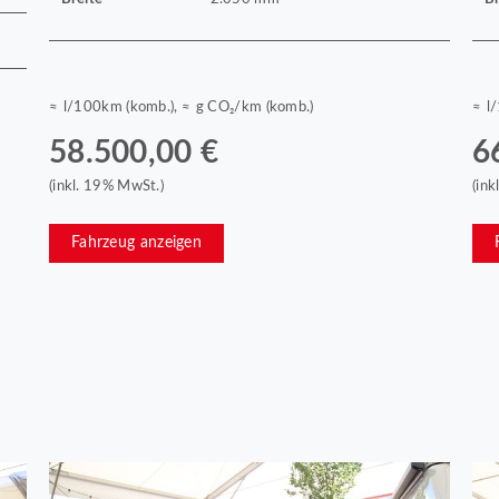
≈ l/100km (komb.), ≈ g CO₂/km (komb.)
≈ l
58.500,00 €
6
(inkl. 19% MwSt.)
(in
Fahrzeug anzeigen