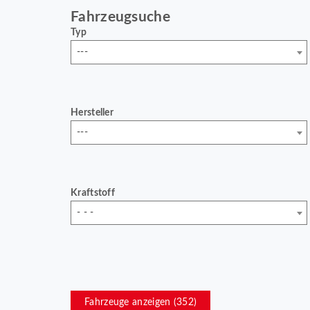
Fahrzeugsuche
Typ
---
Hersteller
---
Kraftstoff
- - -
Fahrzeuge anzeigen (
352
)