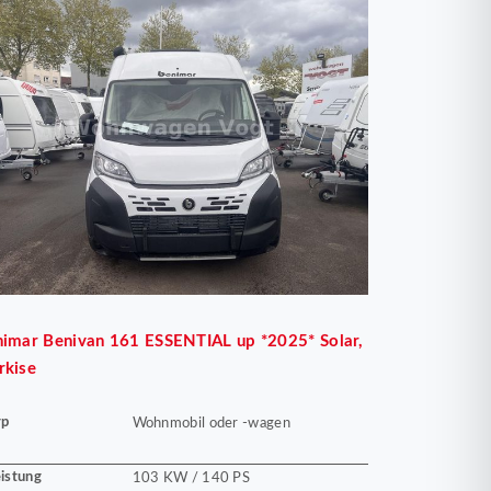
nimar
Benivan 161 ESSENTIAL up *2025* Solar,
rkise
yp
Wohnmobil oder -wagen
istung
103 KW / 140 PS