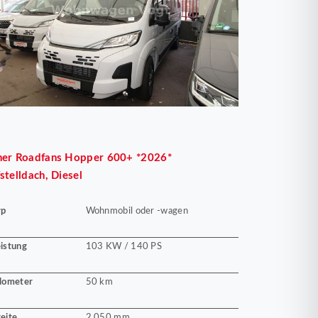
her
Roadfans Hopper 600+ *2026*
stelldach, Diesel
yp
Wohnmobil oder -wagen
istung
103 KW / 140 PS
lometer
50 km
eite
2.050 mm