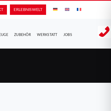
KT
ERLEBNIS­WELT
EUGE
ZUBEHÖR
WERKSTATT
JOBS