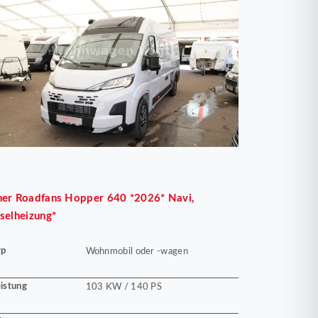
her
Roadfans Hopper 640 *2026* Navi,
selheizung*
yp
Wohnmobil oder -wagen
istung
103 KW / 140 PS