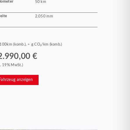
lometer
50 km
eite
2.050 mm
/100km (komb.), ≈ g CO₂/km (komb.)
2.990,00 €
kl. 19% MwSt.)
Fahrzeug anzeigen