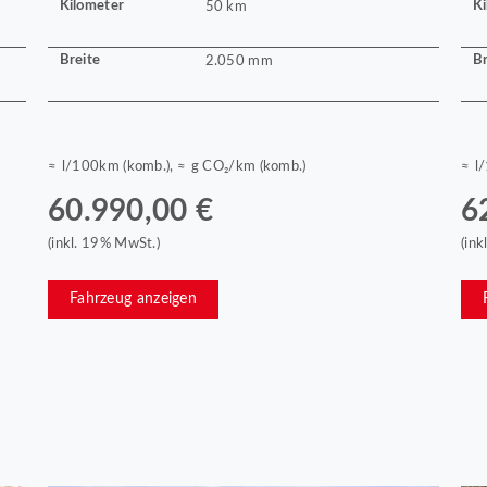
Kilometer
Ki
50 km
Breite
Br
2.050 mm
≈ l/100km (komb.), ≈ g CO₂/km (komb.)
≈ l
60.990,00 €
6
(inkl. 19% MwSt.)
(in
Fahrzeug anzeigen