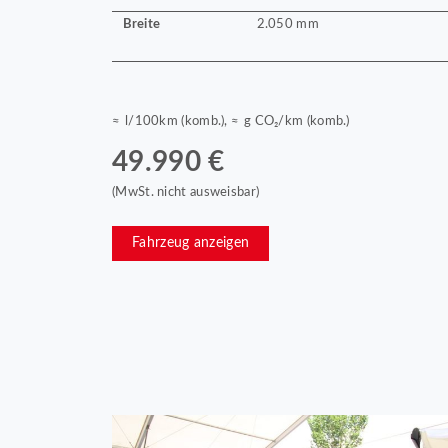
Breite
2.050 mm
≈ l/100km (komb.), ≈ g CO₂/km (komb.)
49.990 €
(MwSt. nicht ausweisbar)
Fahrzeug anzeigen