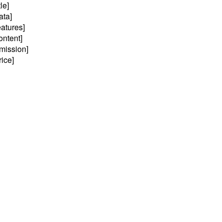
le]
ta]
atures]
ntent]
ission]
ice]