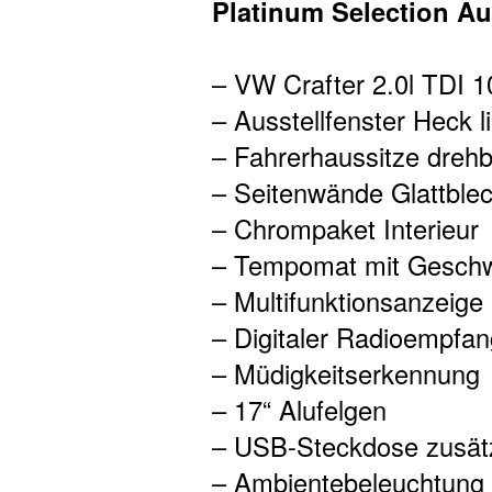
Platinum Selection Au
– VW Crafter 2.0l TDI 
– Ausstellfenster Heck l
– Fahrerhaussitze drehb
– Seitenwände Glattble
– Chrompaket Interieur
– Tempomat mit Geschw
– Multifunktionsanzeige 
– Digitaler Radioempfa
– Müdigkeitserkennung
– 17“ Alufelgen
– USB-Steckdose zusätz
– Ambientebeleuchtung i