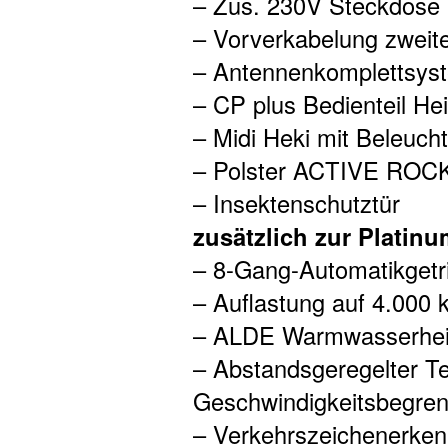
– Zus. 230V Steckdose
– Vorverkabelung zweite
– Antennenkomplettsyst
– CP plus Bedienteil He
– Midi Heki mit Beleuch
– Polster ACTIVE ROC
– Insektenschutztür
zusätzlich zur Platinu
– 8-Gang-Automatikgetr
– Auflastung auf 4.000 
– ALDE Warmwasserhe
– Abstandsgeregelter 
Geschwindigkeitsbegren
– Verkehrszeichenerke