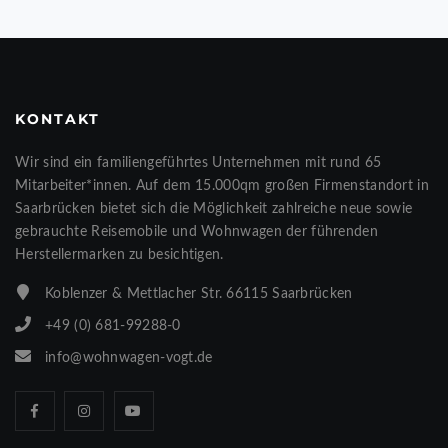
KONTAKT
Wir sind ein familiengeführtes Unternehmen mit rund 65
Mitarbeiter*innen. Auf dem 15.000qm großen Firmenstandort in
Saarbrücken bietet sich die Möglichkeit zahlreiche neue sowie
gebrauchte Reisemobile und Wohnwagen der führenden
Herstellermarken zu besichtigen.
Koblenzer & Mettlacher Str. 66115 Saarbrücken
+49 (0) 681-99288-0
info@wohnwagen-vogt.de