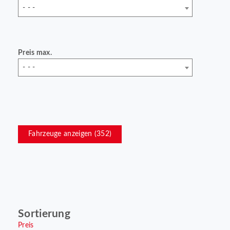
- - -
Preis max.
- - -
Fahrzeuge anzeigen (
352
)
Sortierung
Preis