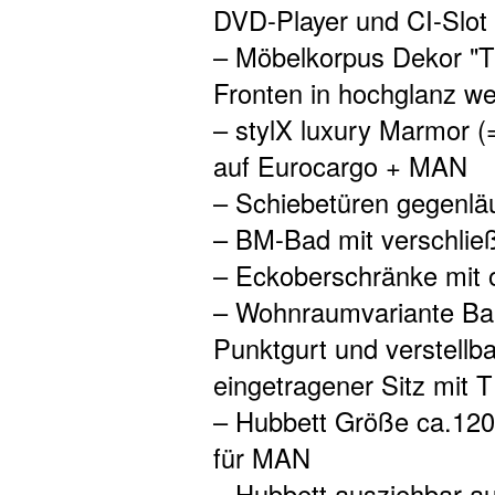
DVD-Player und CI-Slot
– Möbelkorpus Dekor "Ti
Fronten in hochglanz we
– stylX luxury Marmor (=
auf Eurocargo + MAN
– Schiebetüren gegenlä
– BM-Bad mit verschließ
– Eckoberschränke mit 
– Wohnraumvariante Bar
Punktgurt und verstellb
eingetragener Sitz mit
– Hubbett Größe ca.120
für MAN
– Hubbett ausziehbar a