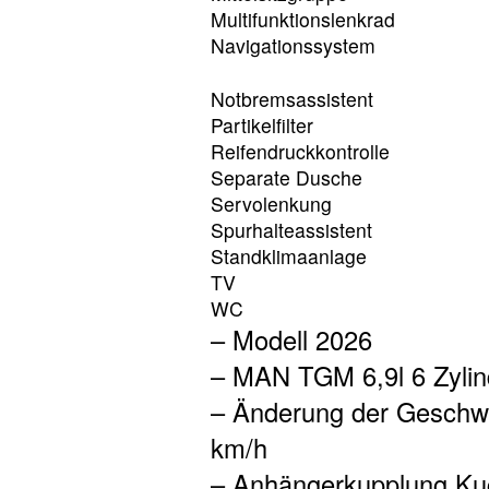
Multifunktionslenkrad
Navigationssystem
Notbremsassistent
Partikelfilter
Reifendruckkontrolle
Separate Dusche
Servolenkung
Spurhalteassistent
Standklimaanlage
TV
WC
– Modell 2026
– MAN TGM 6,9l 6 Zylin
– Änderung der Geschwi
km/h
– Anhängerkupplung Ku