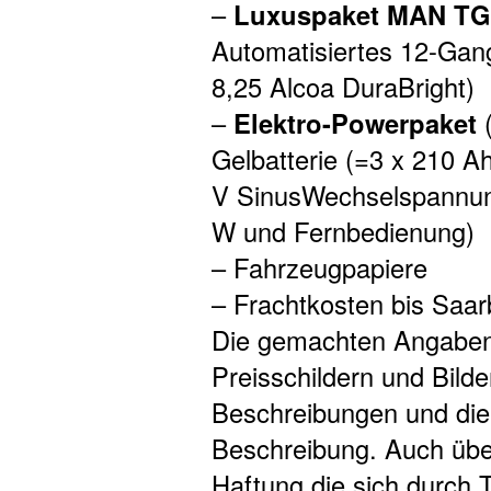
–
Luxuspaket MAN T
Automatisiertes 12-Gang
8,25 Alcoa DuraBright)
–
Elektro-Powerpaket
(
Gelbatterie (=3 x 210 A
V SinusWechselspannun
W und Fernbedienung)
– Fahrzeugpapiere
– Frachtkosten bis Saa
Die gemachten Angaben 
Preisschildern und Bilde
Beschreibungen und dien
Beschreibung. Auch übe
Haftung die sich durch T