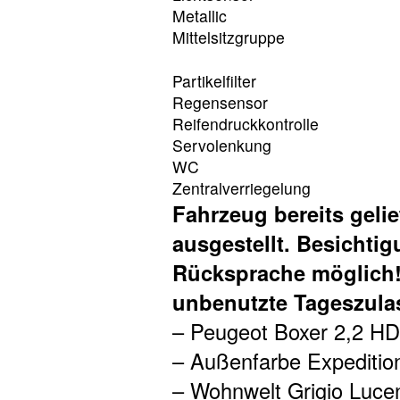
Metallic
Mittelsitzgruppe
Partikelfilter
Regensensor
Reifendruckkontrolle
Servolenkung
WC
Zentralverriegelung
Fahrzeug bereits gelief
ausgestellt. Besichti
Rücksprache möglich
unbenutzte Tageszula
– Peugeot Boxer 2,2 HD
– Außenfarbe Expedition
– Wohnwelt Grigio Luce