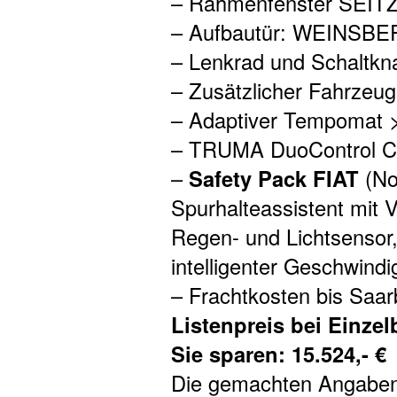
– Rahmenfenster SEIT
– Aufbautür: WEINSB
– Lenkrad und Schaltkn
– Zusätzlicher Fahrzeug
– Adaptiver Tempomat 
– TRUMA DuoControl CS (
–
Safety Pack FIAT
(No
Spurhalteassistent mit
Regen- und Lichtsensor
intelligenter Geschwindi
– Frachtkosten bis Saa
Listenpreis bei Einzel
Sie sparen: 15.524,- €
Die gemachten Angaben 