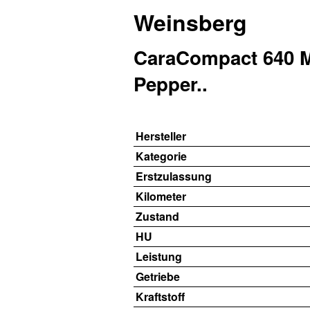
Weinsberg
CaraCompact 640 
Pepper..
Hersteller
Kategorie
Erstzulassung
Kilometer
Zustand
HU
Leistung
Getriebe
Kraftstoff