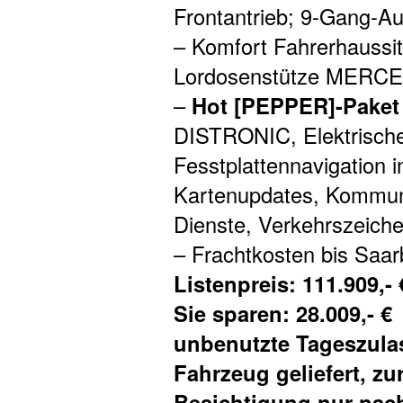
Frontantrieb; 9-Gang-Au
– Komfort Fahrerhaussitz
Lordosenstütze MERC
–
Hot [PEPPER]-Paket
DISTRONIC, Elektrisch
Fesstplattennavigation i
Kartenupdates, Kommunik
Dienste, Verkehrszeiche
– Frachtkosten bis Saa
Listenpreis: 111.909,- 
Sie sparen: 28.009,- €
unbenutzte Tageszula
Fahrzeug geliefert, zur
Besichtigung nur nac