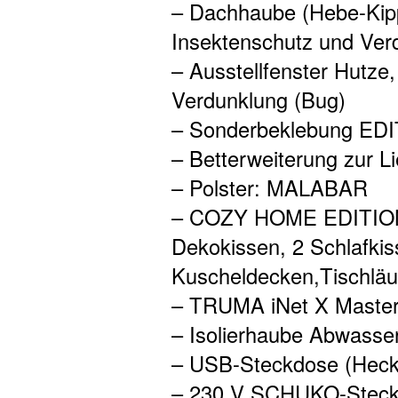
– Dachhaube (Hebe-Kipp
Insektenschutz und Ver
– Ausstellfenster Hutze
Verdunklung (Bug)
– Sonderbeklebung ED
– Betterweiterung zur L
– Polster: MALABAR
– COZY HOME EDITION
Dekokissen, 2 Schlafkis
Kuscheldecken,Tischläu
– TRUMA iNet X Maste
– Isolierhaube Abwasser
– USB-Steckdose (Heck,
– 230 V SCHUKO-Steckd