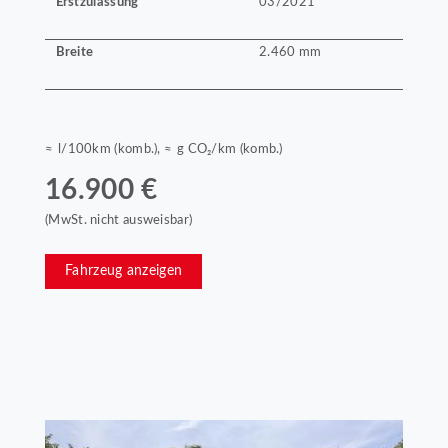
Erstzulassung
03/2021
Breite
2.460 mm
≈ l/100km (komb.), ≈ g CO₂/km (komb.)
16.900 €
(MwSt. nicht ausweisbar)
Fahrzeug anzeigen