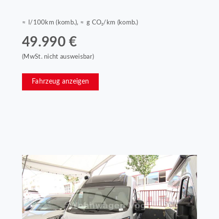
≈ l/100km (komb.), ≈ g CO₂/km (komb.)
49.990 €
(MwSt. nicht ausweisbar)
Fahrzeug anzeigen