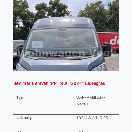
Benimar
Benivan 144 plus *2024* Eisengrau
Typ
Wohnmobil oder -
wagen
Leistung
103 KW / 140 PS