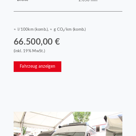
≈ l/100km (komb.), ≈ g CO₂/km (komb.)
66.500,00 €
(inkl. 19% MwSt.)
Fahrzeug anzeigen