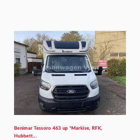
Benimar
Tessoro 463 up *Markise, RFK,
Hubbett...