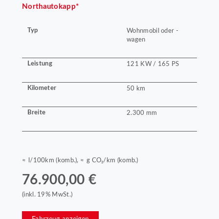
Northautokapp*
Typ
Wohnmobil oder -
wagen
Leistung
121 KW / 165 PS
Kilometer
50 km
Breite
2.300 mm
≈ l/100km (komb.), ≈ g CO₂/km (komb.)
76.900,00 €
(inkl. 19% MwSt.)