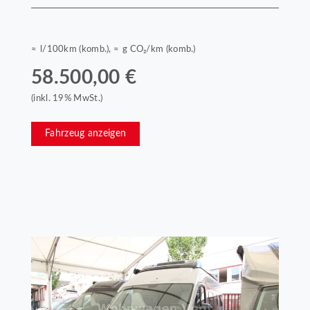
≈ l/100km (komb.), ≈ g CO₂/km (komb.)
58.500,00 €
(inkl. 19% MwSt.)
Fahrzeug anzeigen