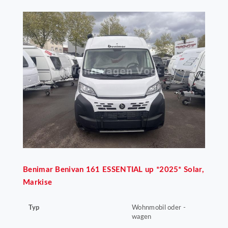
Benimar
Benivan 161 ESSENTIAL up *2025* Solar,
Markise
Typ
Wohnmobil oder -
wagen