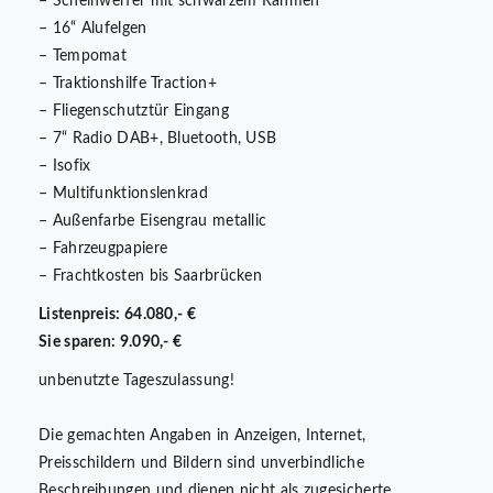
– Scheinwerfer mit schwarzem Rahmen
– 16“ Alufelgen
– Tempomat
– Traktionshilfe Traction+
– Fliegenschutztür Eingang
– 7“ Radio DAB+, Bluetooth, USB
– Isofix
– Multifunktionslenkrad
– Außenfarbe Eisengrau metallic
– Fahrzeugpapiere
– Frachtkosten bis Saarbrücken
Listenpreis: 64.080,- €
Sie sparen: 9.090,- €
unbenutzte Tageszulassung!
Die gemachten Angaben in Anzeigen, Internet,
Preisschildern und Bildern sind unverbindliche
Beschreibungen und dienen nicht als zugesicherte