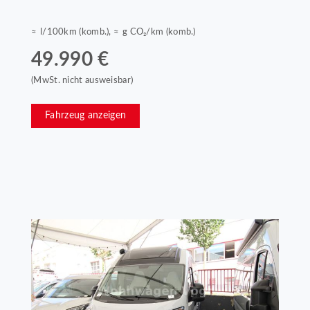
≈ l/100km (komb.), ≈ g CO₂/km (komb.)
49.990 €
(MwSt. nicht ausweisbar)
Fahrzeug anzeigen