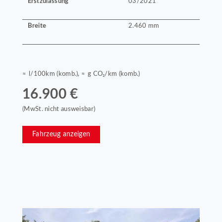
Erstzulassung
03/2021
Breite
2.460 mm
≈ l/100km (komb.), ≈ g CO₂/km (komb.)
16.900 €
(MwSt. nicht ausweisbar)
Fahrzeug anzeigen