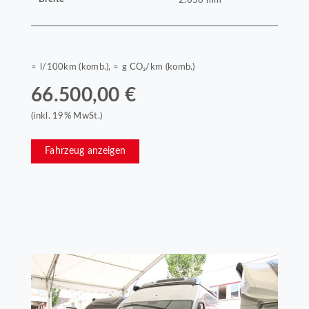
≈ l/100km (komb.), ≈ g CO₂/km (komb.)
66.500,00 €
(inkl. 19% MwSt.)
Fahrzeug anzeigen