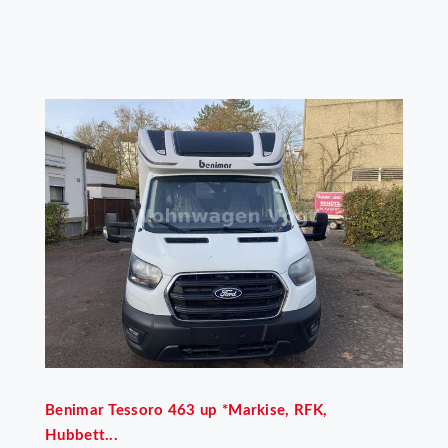
Benimar
Tessoro 463 up *Markise, RFK,
Hubbett...