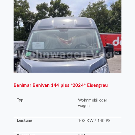
Benimar
Benivan 144 plus *2024* Eisengrau
Typ
Wohnmobil oder -
wagen
Leistung
103 KW / 140 PS