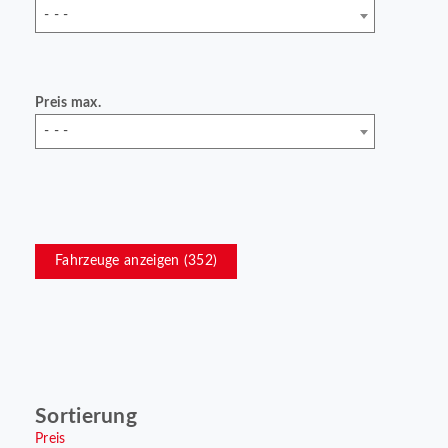
- - -
Preis max.
- - -
Fahrzeuge anzeigen (
352
)
Sortierung
Preis