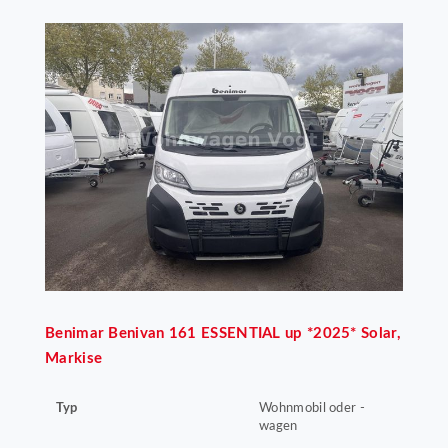
Benimar
Benivan 161 ESSENTIAL up *2025* Solar,
Markise
Typ
Wohnmobil oder -
wagen