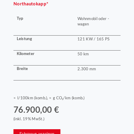
Northautokapp*
Typ
Wohnmobil oder -
wagen
Leistung
121 KW / 165 PS
Kilometer
50 km
Breite
2.300 mm
≈ l/100km (komb.), ≈ g CO₂/km (komb.)
76.900,00 €
(inkl. 19% MwSt.)