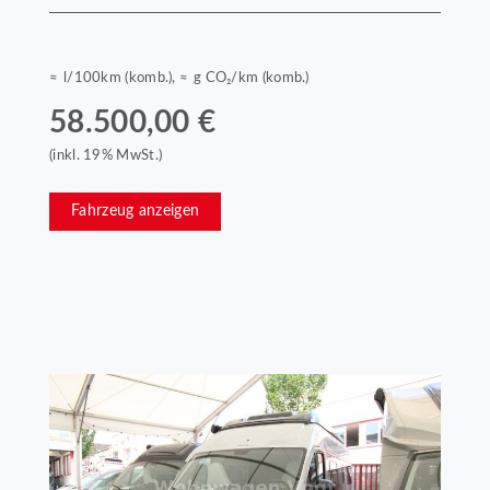
≈ l/100km (komb.), ≈ g CO₂/km (komb.)
58.500,00 €
(inkl. 19% MwSt.)
Fahrzeug anzeigen