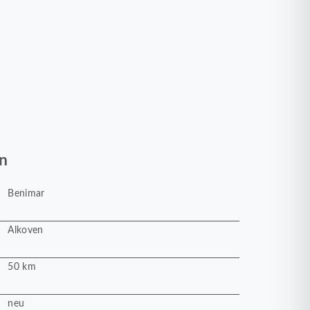
n
Benimar
Alkoven
50 km
neu