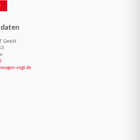
n
tdaten
T GmbH
53
en
0
nwagen-vogt.de