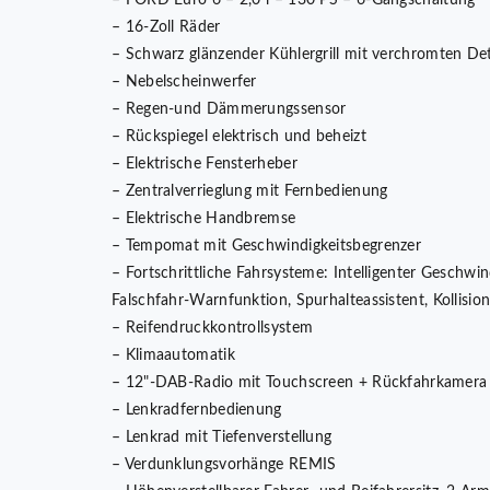
– FORD Euro 6 – 2,0 l – 130 PS – 6-Gangschaltung
– 16-Zoll Räder
– Schwarz glänzender Kühlergrill mit verchromten Det
– Nebelscheinwerfer
– Regen-und Dämmerungssensor
– Rückspiegel elektrisch und beheizt
– Elektrische Fensterheber
– Zentralverrieglung mit Fernbedienung
– Elektrische Handbremse
– Tempomat mit Geschwindigkeitsbegrenzer
– Fortschrittliche Fahrsysteme: Intelligenter Geschwi
Falschfahr-Warnfunktion, Spurhalteassistent, Kollisi
– Reifendruckkontrollsystem
– Klimaautomatik
– 12"-DAB-Radio mit Touchscreen + Rückfahrkamera
– Lenkradfernbedienung
– Lenkrad mit Tiefenverstellung
– Verdunklungsvorhänge REMIS