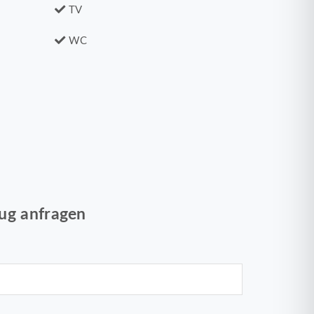
TV
WC
ug anfragen