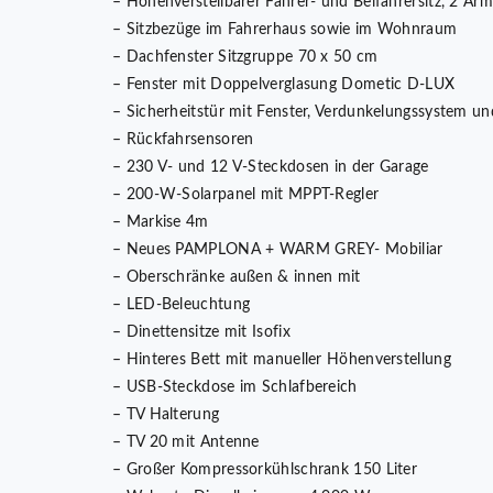
– Höhenverstellbarer Fahrer- und Beifahrersitz, 2 Ar
– Sitzbezüge im Fahrerhaus sowie im Wohnraum
– Dachfenster Sitzgruppe 70 x 50 cm
– Fenster mit Doppelverglasung Dometic D-LUX
– Sicherheitstür mit Fenster, Verdunkelungssystem u
– Rückfahrsensoren
– 230 V- und 12 V-Steckdosen in der Garage
– 200-W-Solarpanel mit MPPT-Regler
– Markise 4m
– Neues PAMPLONA + WARM GREY- Mobiliar
– Oberschränke außen & innen mit
– LED-Beleuchtung
– Dinettensitze mit Isofix
– Hinteres Bett mit manueller Höhenverstellung
– USB-Steckdose im Schlafbereich
– TV Halterung
– TV 20 mit Antenne
– Großer Kompressorkühlschrank 150 Liter