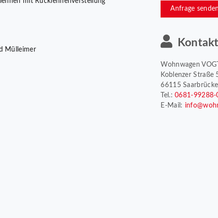
mlehnen mit Rücklehnenverstellung
Anfrage sende
Kontak
nd Mülleimer
Wohnwagen VOG
Koblenzer Straße 
66115 Saarbrück
Tel.:
0681-99288-
E-Mail:
info@woh