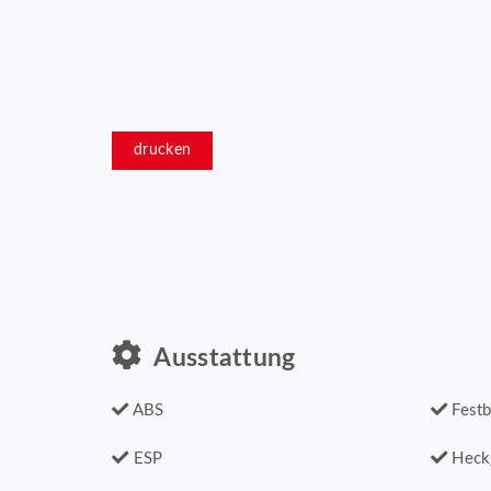
drucken
Ausstattung
ABS
Festb
ESP
Heck