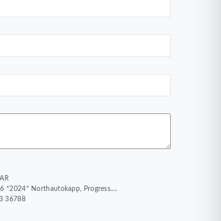
MAR
6 *2024* Northautokapp, Progress....
33 36788