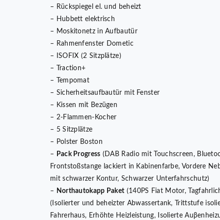
– Rückspiegel el. und beheizt
– Hubbett elektrisch
– Moskitonetz in Aufbautür
– Rahmenfenster Dometic
– ISOFIX (2 Sitzplätze)
– Traction+
– Tempomat
– Sicherheitsaufbautür mit Fenster
– Kissen mit Bezügen
– 2-Flammen-Kocher
– 5 Sitzplätze
– Polster Boston
–
Pack Progress
(DAB Radio mit Touchscreen, Blueto
Frontstoßstange lackiert in Kabinenfarbe, Vordere Neb
mit schwarzer Kontur, Schwarzer Unterfahrschutz)
–
Northautokapp Paket
(140PS Fiat Motor, Tagfahrli
(Isolierter und beheizter Abwassertank, Trittstufe isol
Fahrerhaus, Erhöhte Heizleistung, Isolierte Auβenheiz