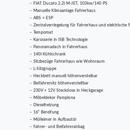
– FIAT Ducato 2.2l M-JET, 103kw/140 PS
– Manuelle Klimaanlage Fahrerhaus
– ABS + ESP
– Zentralverriegelung für Fahrerhaus und elektrische 
– Tempomat
– Karosserie in ISB Technologie
– Panoramadach in Fahrerhaus
– 140l Kühlschrank
– Sitzbezüge Fahrerhaus wie Wohnraum
– L-Sitzgruppe
– Heckbett manuell höhenverstelbar
– Beifahrersitz höhenverstellbar
– 230V + 12V Steckdose in Heckgarage
– Möbeldekor Pamplona
– Dieselheizung
– 16“ Bereifung
– Mülleimer in Aufbautür
– Fahrer- und Beifahrerairbag