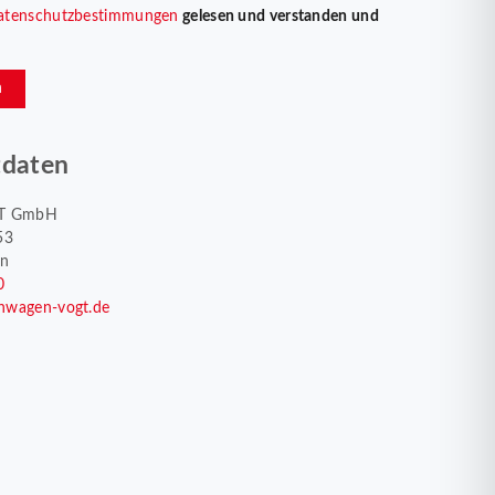
atenschutzbestimmungen
gelesen und verstanden und
n
tdaten
T GmbH
53
en
0
nwagen-vogt.de