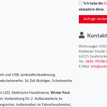
*Ich habe die
D
akzeptiere diese.
Anfrage sende
Kontak
Wohnwagen VOG
Koblenzer Straße 
66115 Saarbrück
Tel.:
0681-99288-
E-Mail:
info@woh
oth und USB, Lenkradfernbedienung,
elscheinwerfer, 16 Zoll Alufelgen, Scheinwerfer
cht LED, Elektrische Handbremse,
Winter Pack
iert, Vorbereitung für 2. Aufbaubatterie im
ungsrohre, Isoliermatten im Fahrerhausfenster),