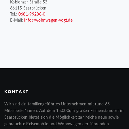
Koblenzer Straße 53
66115 Saarbrücken
Tel.:
0681-99288-0
E-Mail:
info@wohnwagen-vogt.de
KONTAKT
Wir sind ein familiengeführtes Unternehmen mit rund 65
Mitarbeiter*innen. Auf dem 15.000qm großen Firmenstandort in
Saarbrücken bietet sich die Möglichkeit zahlreiche neue sowie
gebrauchte Reisemobile und Wohnwagen der führenden