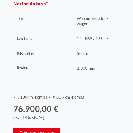
Northautokapp*
Typ
Wohnmobil oder -
wagen
Leistung
121 KW / 165 PS
Kilometer
50 km
Breite
2.300 mm
≈ l/100km (komb.), ≈ g CO₂/km (komb.)
76.900,00 €
(inkl. 19% MwSt.)