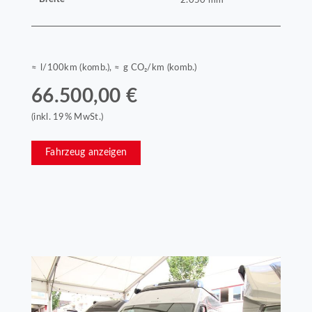
≈ l/100km (komb.), ≈ g CO₂/km (komb.)
66.500,00 €
(inkl. 19% MwSt.)
Fahrzeug anzeigen