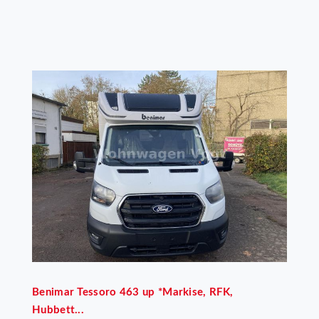
Benimar
Tessoro 463 up *Markise, RFK,
Hubbett...