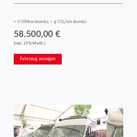
≈ l/100km (komb.), ≈ g CO₂/km (komb.)
58.500,00 €
(inkl. 19% MwSt.)
Fahrzeug anzeigen