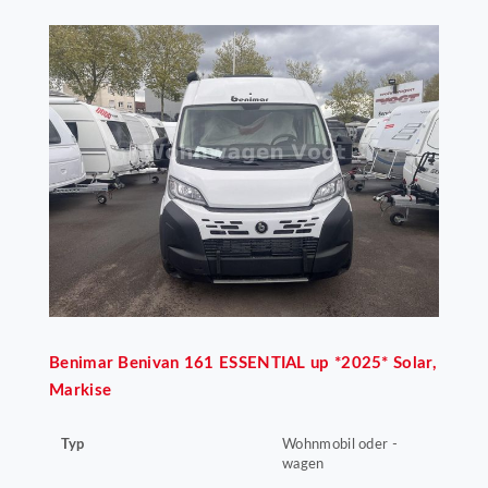
Benimar
Benivan 161 ESSENTIAL up *2025* Solar,
Markise
Typ
Wohnmobil oder -
wagen