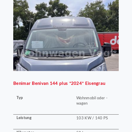
Benimar
Benivan 144 plus *2024* Eisengrau
Typ
Wohnmobil oder -
wagen
Leistung
103 KW / 140 PS