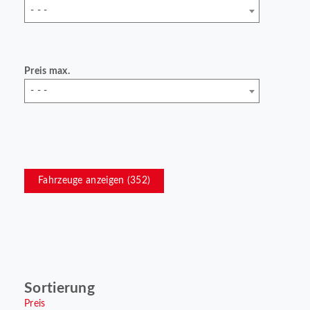
- - -
Preis max.
- - -
Fahrzeuge anzeigen (
352
)
Sortierung
Preis