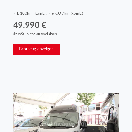
≈ l/100km (komb.), ≈ g CO₂/km (komb.)
49.990 €
(MwSt. nicht ausweisbar)
Fahrzeug anzeigen