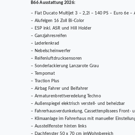
B66 Ausstattung 2026:
– Fiat Ducato Multijet 3 – 2,2l – 140 PS – Euro 6e –
– Alufelgen 16 Zoll Bi-Color
– ESP inkl. ASR und Hill Holder
– Ganzjahresreifen
– Lederlenkrad
– Nebelscheinwerfer
– Reifenluftdrucksensoren
– Sonderlackierung Lanzarote Grau
– Tempomat
– Traction Plus
– Airbag Fahrer und Beifahrer
– Armaturenbrettveredelung Techno
– Außenspiegel elektrisch verstell- und beheizbar
– Fahrerhausverdunkelung, Cassettenplissees Front- 
– Klimaanlage im Fahrerhaus mit manueller Einstellun
– Ausstellfenster hinten links
– Dachfenster 50 x 70 cm imWohnbereich