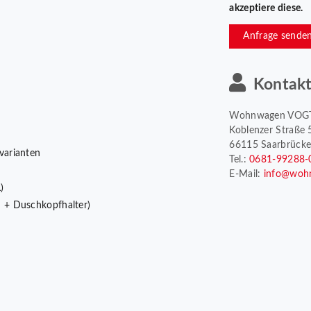
akzeptiere diese.
Anfrage sende
Kontak
Wohnwagen VOG
Koblenzer Straße 
66115 Saarbrück
varianten
Tel.:
0681-99288-
E-Mail:
info@woh
)
 + Duschkopfhalter)