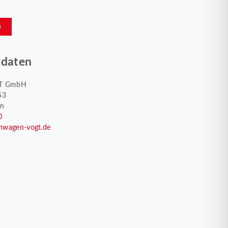
n
tdaten
T GmbH
53
en
0
nwagen-vogt.de