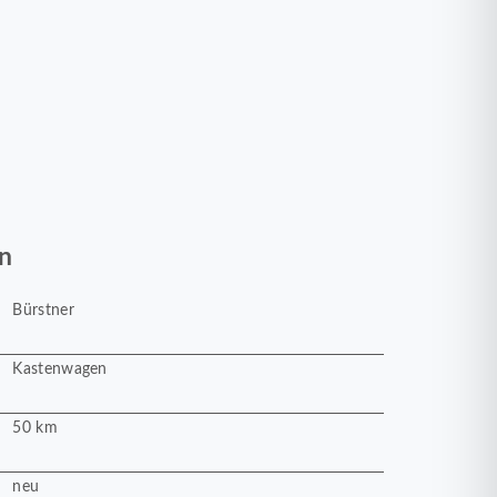
n
Bürstner
Kastenwagen
50 km
neu