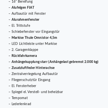
– 16“ Bereifung
–
Alufelgen FIAT
– Aufbautür mit Fenster
–
Alurahmenfenster
– El. Trittstufe
– Schiebefenster vor Eingangstür
–
Markise Thule Omnistor 4,5m
– LED Lichtleiste unter Markise
– 2. Garagenklappe
–
Rückfahrkamera
–
Anhängekupplung starr (Anhängelast gebremst 2.000 kg)
–
Zusatzluftfeder Hinterachse
– Zentralverriegelung Aufbautür
– Fliegenschutztür Eingang
– El. Fensterheber
– Spiegel el. Verstell- und beheizbar
– Tempomat
– Lederlenkrad