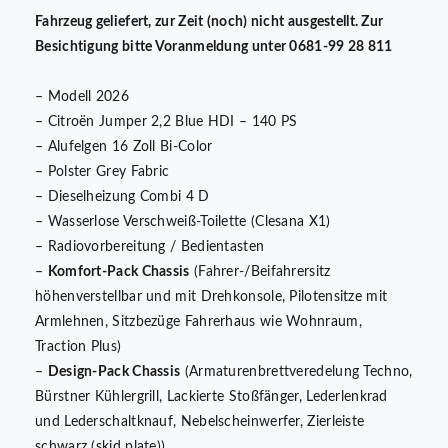
Fahrzeug geliefert, zur Zeit (noch) nicht ausgestellt. Zur
Besichtigung bitte Voranmeldung unter 0681-99 28 811
– Modell 2026
– Citroën Jumper 2,2 Blue HDI – 140 PS
– Alufelgen 16 Zoll Bi-Color
– Polster Grey Fabric
– Dieselheizung Combi 4 D
– Wasserlose Verschweiß-Toilette (Clesana X1)
– Radiovorbereitung / Bedientasten
–
Komfort-Pack Chassis
(Fahrer-/Beifahrersitz
höhenverstellbar und mit Drehkonsole, Pilotensitze mit
Armlehnen, Sitzbezüge Fahrerhaus wie Wohnraum,
Traction Plus)
–
Design-Pack Chassis
(Armaturenbrettveredelung Techno,
Bürstner Kühlergrill, Lackierte Stoßfänger, Lederlenkrad
und Lederschaltknauf, Nebelscheinwerfer, Zierleiste
schwarz (skid plate))