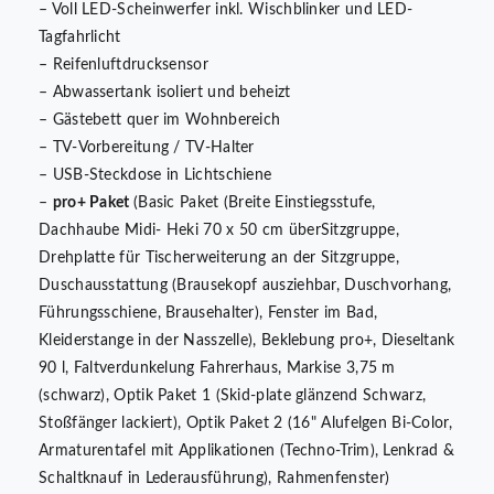
– Voll LED-Scheinwerfer inkl. Wischblinker und LED-
Tagfahrlicht
– Reifenluftdrucksensor
– Abwassertank isoliert und beheizt
– Gästebett quer im Wohnbereich
– TV-Vorbereitung / TV-Halter
– USB-Steckdose in Lichtschiene
–
pro+ Paket
(Basic Paket (Breite Einstiegsstufe,
Dachhaube Midi- Heki 70 x 50 cm überSitzgruppe,
Drehplatte für Tischerweiterung an der Sitzgruppe,
Duschausstattung (Brausekopf ausziehbar, Duschvorhang,
Führungsschiene, Brausehalter), Fenster im Bad,
Kleiderstange in der Nasszelle), Beklebung pro+, Dieseltank
90 l, Faltverdunkelung Fahrerhaus, Markise 3,75 m
(schwarz), Optik Paket 1 (Skid-plate glänzend Schwarz,
Stoßfänger lackiert), Optik Paket 2 (16" Alufelgen Bi-Color,
Armaturentafel mit Applikationen (Techno-Trim), Lenkrad &
Schaltknauf in Lederausführung), Rahmenfenster)