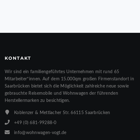
KONTAKT
Wir sind ein familiengeführtes Unternehmen mit rund 65
Mitarbeiter*innen. Auf dem 15.000qm großen Firmenstandort in
Saarbrücken bietet sich die Möglichkeit zahlreiche neue sowie
gebrauchte Reisemobile und Wohnwagen der führenden
Herstellermarken zu besichtigen.
Koblenzer & Mettlacher Str. 66115 Saarbrücken
+49 (0) 681-99288-0
info@wohnwagen-vogt.de