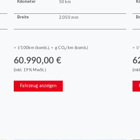
Kilometer
Ki
50 km
Breite
Br
2.050 mm
≈ l/100km (komb.), ≈ g CO₂/km (komb.)
≈ l
60.990,00 €
6
(inkl. 19% MwSt.)
(in
Fahrzeug anzeigen