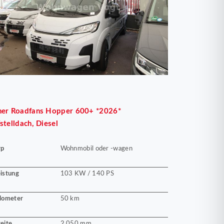
her
Roadfans Hopper 600+ *2026*
stelldach, Diesel
yp
Wohnmobil oder -wagen
istung
103 KW / 140 PS
lometer
50 km
eite
2.050 mm