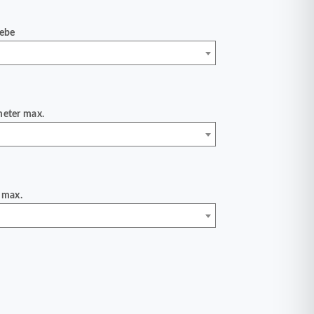
iebe
meter max.
 max.