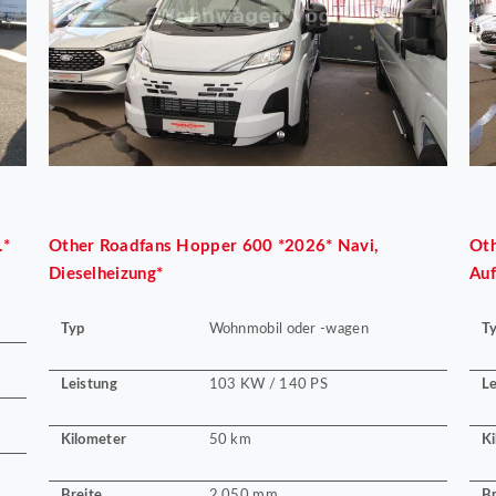
.*
Other
Roadfans Hopper 600 *2026* Navi,
Ot
Dieselheizung*
Auf
Typ
T
Wohnmobil oder -wagen
Leistung
Le
103 KW / 140 PS
Kilometer
Ki
50 km
Breite
Br
2.050 mm