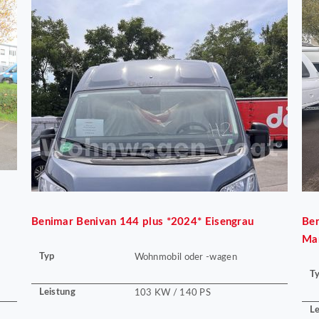
Benimar
Benivan 144 plus *2024* Eisengrau
Be
Ma
Typ
Wohnmobil oder -wagen
T
Leistung
103 KW / 140 PS
Le