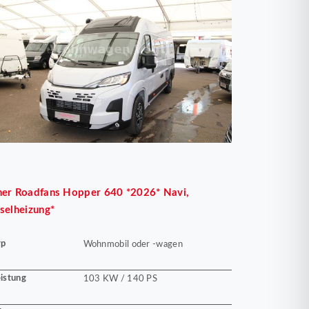
her
Roadfans Hopper 640 *2026* Navi,
selheizung*
yp
Wohnmobil oder -wagen
istung
103 KW / 140 PS