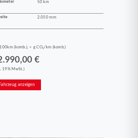
lometer
50 km
eite
2.050 mm
/100km (komb.), ≈ g CO₂/km (komb.)
2.990,00 €
kl. 19% MwSt.)
Fahrzeug anzeigen