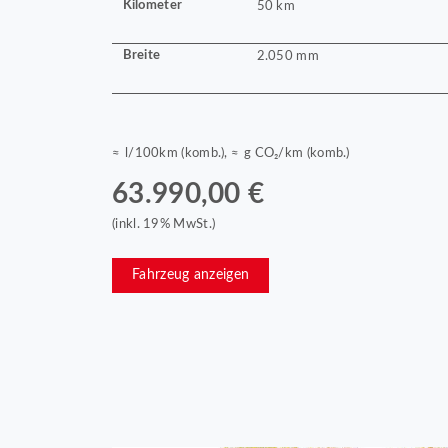
Kilometer
50 km
Breite
2.050 mm
≈ l/100km (komb.), ≈ g CO₂/km (komb.)
63.990,00 €
(inkl. 19% MwSt.)
Fahrzeug anzeigen