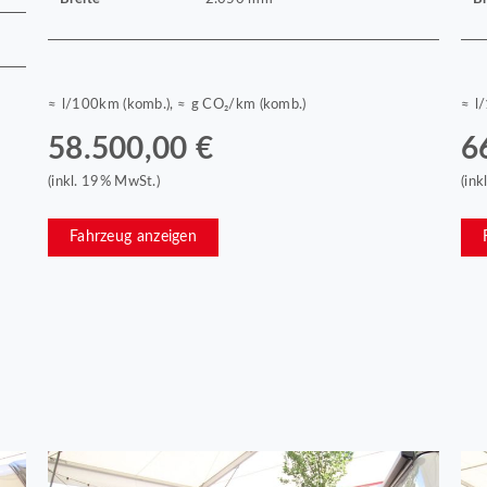
≈ l/100km (komb.), ≈ g CO₂/km (komb.)
≈ l
58.500,00 €
6
(inkl. 19% MwSt.)
(in
Fahrzeug anzeigen