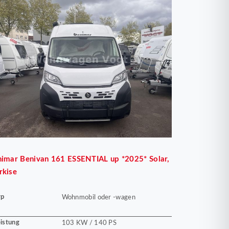
nimar
Benivan 161 ESSENTIAL up *2025* Solar,
rkise
yp
Wohnmobil oder -wagen
istung
103 KW / 140 PS