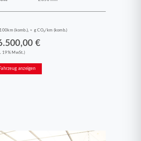
/100km (komb.), ≈ g CO₂/km (komb.)
6.500,00 €
kl. 19% MwSt.)
Fahrzeug anzeigen