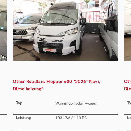
Other
Roadfans Hopper 600 *2026* Navi,
Ot
Dieselheizung*
Die
Typ
T
Wohnmobil oder -wagen
Leistung
Le
103 KW / 140 PS