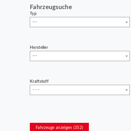
Fahrzeugsuche
Typ
---
Hersteller
---
Kraftstoff
- - -
Fahrzeuge anzeigen (
352
)