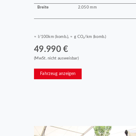
Breite
2.050 mm
≈ l/100km (komb.), ≈ g CO₂/km (komb.)
49.990 €
(MwSt. nicht ausweisbar)
Fahrzeug anzeigen