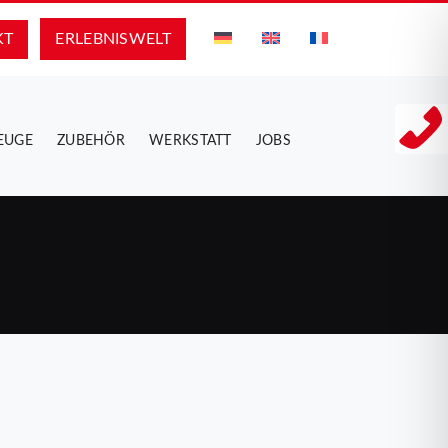
KT
ERLEBNIS­WELT
EUGE
ZUBEHÖR
WERKSTATT
JOBS