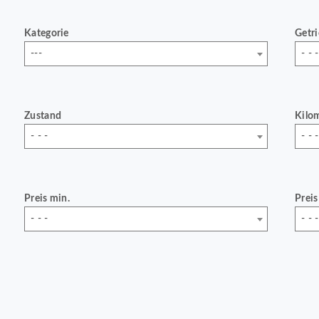
Kategorie
Getr
---
- - -
Zustand
Kilo
- - -
- - -
Preis min.
Preis
- - -
- - -