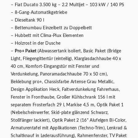
– Fiat Ducato 3.500 kg – 2.2 Multijet – 103 kW / 140 PS
– 8-Gang-Automatikgetriebe
– Dieseltank 90 l
– Bettenumbau Einzelbett zu Doppelbett
– Hubbett mit Clima-Plux Elementen
– Holzrost in der Dusche
–
Pro+ Paket
(Abwassertank isoliert, Basic Paket (Bridge
Light, Fliegengittertür (einteilig), Klarglasdachhaube 40 x
40 cm, Komfort-Eingangstür mit Fenster und
Verdunkelung, Panoramadachhaube 70 x 50 cm),
Beklebung pro+, Chassisfarbe Artense Grau Metallic,
Design Applikation Heck, Faltverdunkelung Fahrerhaus,
Fenster in Fronthaube, Großer Kühlschrank 156 l mit
separatem Frosterfach 29 l, Markise 4,5 m, Optik Paket 1
(Nebelscheinwerfer, Skid-plate glänzend Schwarz,
Stoßfänger lackiert), Optik Paket 2 (16" Alufelgen Bi-Color,
Armaturentafel mit Applikationen (Techno-Trim), Lenkrad &
Schaltknauf in Lederausführung), Rahmenfenster, TV Paket