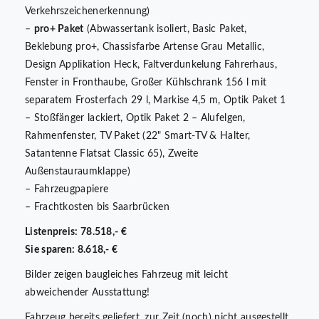
Verkehrszeichenerkennung)
–
pro+ Paket
(Abwassertank isoliert, Basic Paket,
Beklebung pro+, Chassisfarbe Artense Grau Metallic,
Design Applikation Heck, Faltverdunkelung Fahrerhaus,
Fenster in Fronthaube, Großer Kühlschrank 156 l mit
separatem Frosterfach 29 l, Markise 4,5 m, Optik Paket 1
– Stoßfänger lackiert, Optik Paket 2 – Alufelgen,
Rahmenfenster, TV Paket (22" Smart-TV & Halter,
Satantenne Flatsat Classic 65), Zweite
Außenstauraumklappe)
– Fahrzeugpapiere
– Frachtkosten bis Saarbrücken
Listenpreis: 78.518,- €
Sie sparen: 8.618,- €
Bilder zeigen baugleiches Fahrzeug mit leicht
abweichender Ausstattung!
Fahrzeug bereits geliefert, zur Zeit (noch) nicht ausgestellt.