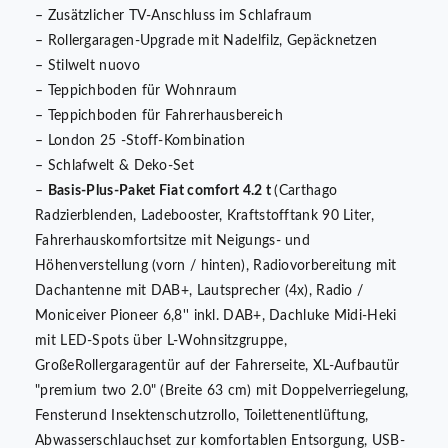
– Zusätzlicher TV-Anschluss im Schlafraum
– Rollergaragen-Upgrade mit Nadelfilz, Gepäcknetzen
– Stilwelt nuovo
– Teppichboden für Wohnraum
– Teppichboden für Fahrerhausbereich
– London 25 -Stoff-Kombination
– Schlafwelt & Deko-Set
–
Basis-Plus-Paket Fiat comfort 4.2 t
(Carthago
Radzierblenden, Ladebooster, Kraftstofftank 90 Liter,
Fahrerhauskomfortsitze mit Neigungs- und
Höhenverstellung (vorn / hinten), Radiovorbereitung mit
Dachantenne mit DAB+, Lautsprecher (4x), Radio /
Moniceiver Pioneer 6,8'' inkl. DAB+, Dachluke Midi-Heki
mit LED-Spots über L-Wohnsitzgruppe,
GroßeRollergaragentür auf der Fahrerseite, XL-Aufbautür
"premium two 2.0" (Breite 63 cm) mit Doppelverriegelung,
Fensterund Insektenschutzrollo, Toilettenentlüftung,
Abwasserschlauchset zur komfortablen Entsorgung, USB-