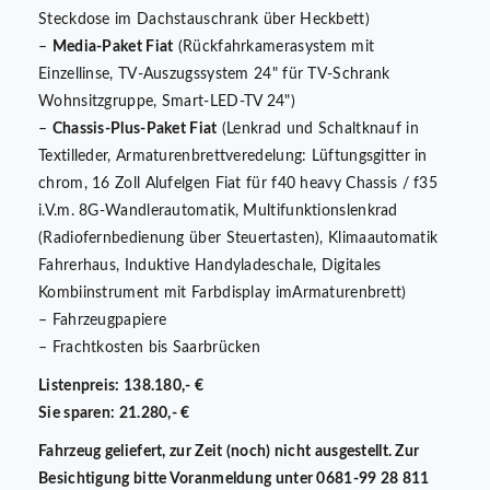
Steckdose im Dachstauschrank über Heckbett)
–
Media-Paket Fiat
(Rückfahrkamerasystem mit
Einzellinse, TV-Auszugssystem 24" für TV-Schrank
Wohnsitzgruppe, Smart-LED-TV 24")
–
Chassis-Plus-Paket Fiat
(Lenkrad und Schaltknauf in
Textilleder, Armaturenbrettveredelung: Lüftungsgitter in
chrom, 16 Zoll Alufelgen Fiat für f40 heavy Chassis / f35
i.V.m. 8G-Wandlerautomatik, Multifunktionslenkrad
(Radiofernbedienung über Steuertasten), Klimaautomatik
Fahrerhaus, Induktive Handyladeschale, Digitales
Kombiinstrument mit Farbdisplay imArmaturenbrett)
– Fahrzeugpapiere
– Frachtkosten bis Saarbrücken
Listenpreis: 138.180,- €
Sie sparen: 21.280,- €
Fahrzeug geliefert, zur Zeit (noch) nicht ausgestellt. Zur
Besichtigung bitte Voranmeldung unter 0681-99 28 811