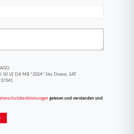
THAGO
e I 50 LE DA MB *2024* Sky Dream, SAT
6 37041
atenschutzbestimmungen
gelesen und verstanden und
n