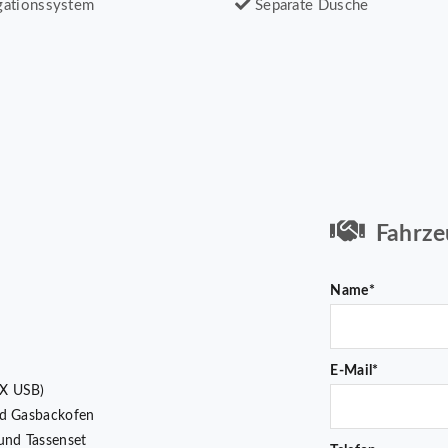
ationssystem
Separate Dusche
Fahrze
Name*
E-Mail*
 X USB)
nd Gasbackofen
und Tassenset