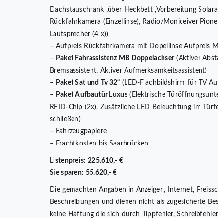
Dachstauschrank ,über Heckbett ,Vorbereitung Solaran
Rückfahrkamera (Einzellinse), Radio/Moniceiver Pione
Lautsprecher (4 x))
– Aufpreis Rückfahrkamera mit Dopellinse Aufpreis 
–
Paket Fahrassistenz MB Doppelachser
(Aktiver Abst
Bremsassistent, Aktiver Aufmerksamkeitsassistent)
–
Paket Sat und Tv 32“
(LED-Flachbildshirm für TV Aus
–
Paket Aufbautür Luxus
(Elektrische Türöffnungsunt
RFID-Chip (2x), Zusätzliche LED Beleuchtung im Türfen
schließen)
– Fahrzeugpapiere
– Frachtkosten bis Saarbrücken
Listenpreis: 225.610,- €
Sie sparen: 55.620,- €
Die gemachten Angaben in Anzeigen, Internet, Preissc
Beschreibungen und dienen nicht als zugesicherte Be
keine Haftung die sich durch Tippfehler, Schreibfehl