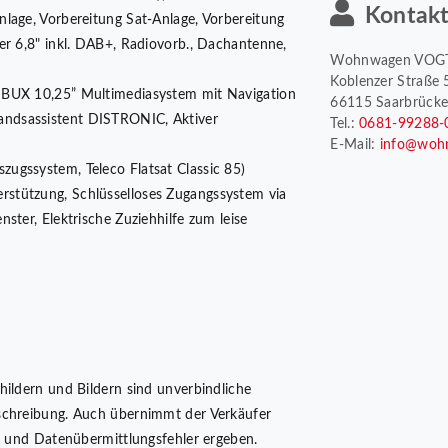
Kontak
lage, Vorbereitung Sat-Anlage, Vorbereitung
er 6,8" inkl. DAB+, Radiovorb., Dachantenne,
Wohnwagen VOG
Koblenzer Straße 
MBUX 10,25” Multimediasystem mit Navigation
66115 Saarbrück
andsassistent DISTRONIC, Aktiver
Tel.:
0681-99288-
E-Mail:
info@woh
zugssystem, Teleco Flatsat Classic 85)
erstützung, Schlüsselloses Zugangssystem via
ster, Elektrische Zuziehhilfe zum leise
hildern und Bildern sind unverbindliche
schreibung. Auch übernimmt der Verkäufer
er und Datenübermittlungsfehler ergeben.