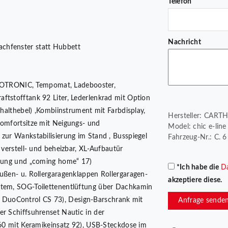
Telefon
Nachricht
chfenster statt Hubbett
MOTRONIC, Tempomat, Ladebooster,
ftstofftank 92 Liter, Lederlenkrad mit Option
chalthebel) ,Kombiinstrument mit Farbdisplay,
Hersteller: CAR
komfortsitze mit Neigungs- und
Model: chic e-lin
 zur Wankstabilisierung im Stand , Busspiegel
Fahrzeug-Nr.: C. 
 verstell- und beheizbar, XL-Aufbautür
gelung und „coming home“ 17)
*Ich habe die
D
Außen- u. Rollergaragenklappen Rollergaragen-
akzeptiere diese.
ystem, SOG-Toilettenentlüftung über Dachkamin
DuoControl CS 73), Design-Barschrank mit
Anfrage sende
er Schiffsuhrenset Nautic in der
C260 mit Keramikeinsatz 92), USB-Steckdose im