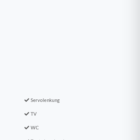
Servolenkung
TV
WC