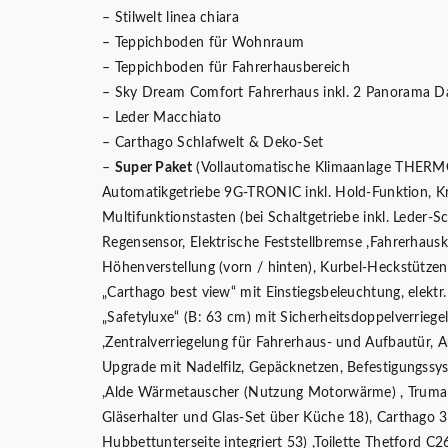
– Stilwelt linea chiara
– Teppichboden für Wohnraum
– Teppichboden für Fahrerhausbereich
– Sky Dream Comfort Fahrerhaus inkl. 2 Panorama Da
– Leder Macchiato
– Carthago Schlafwelt & Deko-Set
–
Super Paket
(Vollautomatische Klimaanlage THER
Automatikgetriebe 9G-TRONIC inkl. Hold-Funktion, Kra
Multifunktionstasten (bei Schaltgetriebe inkl. Leder-S
Regensensor, Elektrische Feststellbremse ,Fahrerhaus
Höhenverstellung (vorn / hinten), Kurbel-Heckstützen
„Carthago best view“ mit Einstiegsbeleuchtung, elektr.
„Safetyluxe“ (B: 63 cm) mit Sicherheitsdoppelverrie
,Zentralverriegelung für Fahrerhaus- und Aufbautür, 
Upgrade mit Nadelfilz, Gepäcknetzen, Befestigungss
,Alde Wärmetauscher (Nutzung Motorwärme) , Truma 
Gläserhalter und Glas-Set über Küche 18), Carthago 3
Hubbettunterseite integriert 53) ,Toilette Thetford 