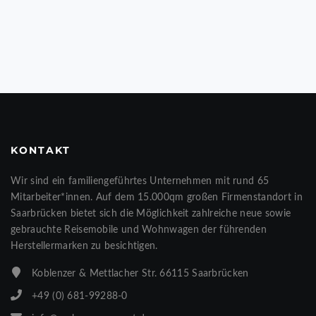
KONTAKT
Wir sind ein familiengeführtes Unternehmen mit rund 65
Mitarbeiter*innen. Auf dem 15.000qm großen Firmenstandort in
Saarbrücken bietet sich die Möglichkeit zahlreiche neue sowie
gebrauchte Reisemobile und Wohnwagen der führenden
Herstellermarken zu besichtigen.
Koblenzer & Mettlacher Str. 66115 Saarbrücken
+49 (0) 681-99288-0