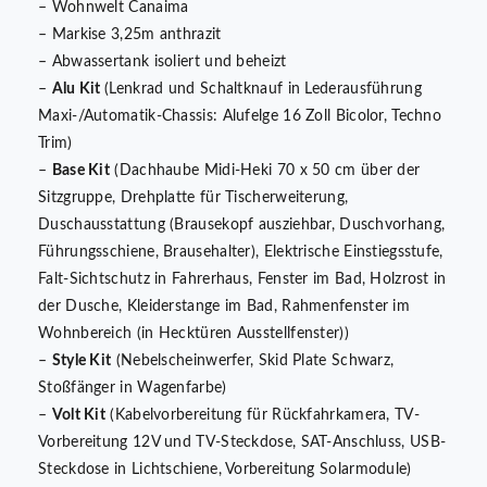
– Wohnwelt Canaima
– Markise 3,25m anthrazit
– Abwassertank isoliert und beheizt
–
Alu Kit
(Lenkrad und Schaltknauf in Lederausführung
Maxi-/Automatik-Chassis: Alufelge 16 Zoll Bicolor, Techno
Trim)
–
Base Kit
(Dachhaube Midi-Heki 70 x 50 cm über der
Sitzgruppe, Drehplatte für Tischerweiterung,
Duschausstattung (Brausekopf ausziehbar, Duschvorhang,
Führungsschiene, Brausehalter), Elektrische Einstiegsstufe,
Falt-Sichtschutz in Fahrerhaus, Fenster im Bad, Holzrost in
der Dusche, Kleiderstange im Bad, Rahmenfenster im
Wohnbereich (in Hecktüren Ausstellfenster))
–
Style Kit
(Nebelscheinwerfer, Skid Plate Schwarz,
Stoßfänger in Wagenfarbe)
–
Volt Kit
(Kabelvorbereitung für Rückfahrkamera, TV-
Vorbereitung 12V und TV-Steckdose, SAT-Anschluss, USB-
Steckdose in Lichtschiene, Vorbereitung Solarmodule)