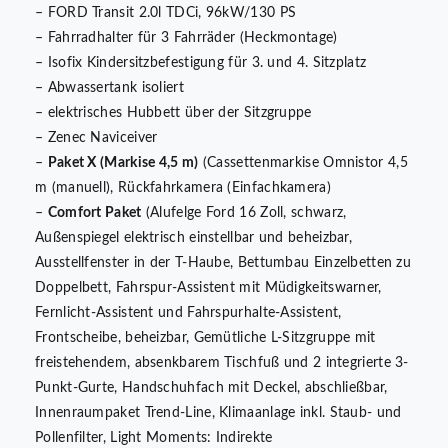
– FORD Transit 2.0l TDCi, 96kW/130 PS
– Fahrradhalter für 3 Fahrräder (Heckmontage)
– Isofix Kindersitzbefestigung für 3. und 4. Sitzplatz
– Abwassertank isoliert
– elektrisches Hubbett über der Sitzgruppe
– Zenec Naviceiver
–
Paket X (Markise 4,5 m)
(Cassettenmarkise Omnistor 4,5
m (manuell), Rückfahrkamera (Einfachkamera)
–
Comfort Paket
(Alufelge Ford 16 Zoll, schwarz,
Außenspiegel elektrisch einstellbar und beheizbar,
Ausstellfenster in der T-Haube, Bettumbau Einzelbetten zu
Doppelbett, Fahrspur-Assistent mit Müdigkeitswarner,
Fernlicht-Assistent und Fahrspurhalte-Assistent,
Frontscheibe, beheizbar, Gemütliche L-Sitzgruppe mit
freistehendem, absenkbarem Tischfuß und 2 integrierte 3-
Punkt-Gurte, Handschuhfach mit Deckel, abschließbar,
Innenraumpaket Trend-Line, Klimaanlage inkl. Staub- und
Pollenfilter, Light Moments: Indirekte