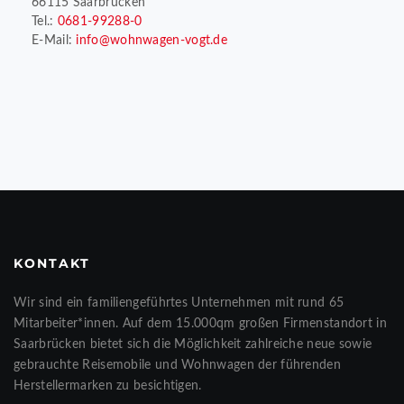
66115 Saarbrücken
Tel.:
0681-99288-0
E-Mail:
info@wohnwagen-vogt.de
KONTAKT
Wir sind ein familiengeführtes Unternehmen mit rund 65
Mitarbeiter*innen. Auf dem 15.000qm großen Firmenstandort in
Saarbrücken bietet sich die Möglichkeit zahlreiche neue sowie
gebrauchte Reisemobile und Wohnwagen der führenden
Herstellermarken zu besichtigen.