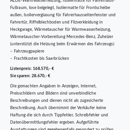
ALDE-Warmwasserheizung, Isoliermatte für Fahrerhaus-
Fußraum, lose beigelegt, Isoliermatte für Frontscheibe
außen, Isolierverglasung für Fahrerhausseitenfenster und
Fahrertür, Riffelblechboden und Filzverkleidung in
Heckgarage, Wärmetauscher für Warmwasserheizung,
Wärmetauscher-Vorbereitung Mercedes-Benz, Zuheizer
(unterstützt die Heizung beim Erwärmen des Fahrzeugs)
– Fahrzeugpapiere
– Frachtkosten bis Saarbrücken
Listenpreis: 168.570,- €
Sie sparen: 28.670,- €
Die gemachten Angaben in Anzeigen, Internet,
Preisschildern und Bildern sind unverbindliche
Beschreibungen und dienen nicht als zugesicherte
Beschreibung. Auch übernimmt der Verkäufer keine
Haftung die sich durch Tippfehler, Schreibfehler und
Datenübermittlungsfehler ergeben. Aufgeführte
Ausstattungen sind gegebenenfalls gesondert zu prüfen.