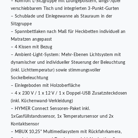
– Komfort L-Sitzgruppe mit Loungepolstern, längs-/quer
verschiebbarem Tisch und integrierten 3-Punkt-Gurten
– Schublade und Einlegewanne als Stauraum in der
Sitzgruppe
– Spannbettlaken nach Maß für Heckbetten individuell an
Matratzen angepasst
– 4 Kissen mit Bezug
– Ambient-Light-System: Mehr-Ebenen Lichtsystem mit
dynamischer und individueller Steuerung der Beleuchtung
(inkl. Lichttemperatur) sowie stimmungsvoller
Sockelbeleuchtung
– Einlegeboden mit Holzoberfläche
– 4 x 230 V / 1 x 12 V / 1 x Doppel-USB Zusatzsteckdosen
(inkl. Küchenwand-Verkleidung)
– HYMER Connect Sensoren-Paket inkl.
1xGasfüllstandssensor, 1x Temperatursensor und 2x
Kontaktsensor
– MBUX 10,25" Multimediasystem mit Rückfahrkamera,