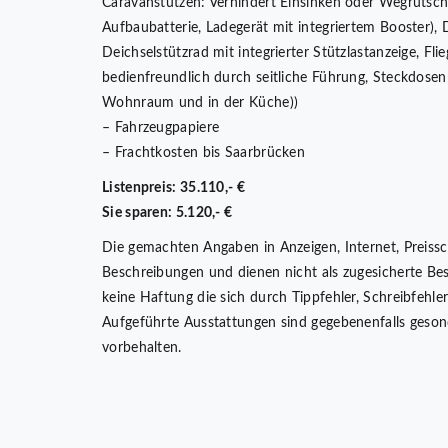
Caravanstützen: Verhindert Einsinken oder Wegrutsc
Aufbaubatterie, Ladegerät mit integriertem Booster),
Deichselstützrad mit integrierter Stützlastanzeige, Fl
bedienfreundlich durch seitliche Führung, Steckdose
Wohnraum und in der Küche))
– Fahrzeugpapiere
– Frachtkosten bis Saarbrücken
Listenpreis: 35.110,- €
Sie sparen: 5.120,- €
Die gemachten Angaben in Anzeigen, Internet, Preissc
Beschreibungen und dienen nicht als zugesicherte Be
keine Haftung die sich durch Tippfehler, Schreibfehl
Aufgeführte Ausstattungen sind gegebenenfalls geson
vorbehalten.