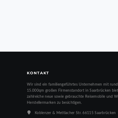
KONTAKT
Wir sind ein familiengeführtes Unternehmen mit rund
15.000qm großen Firmenstandort in Saarbrücken biete
zahlreiche neue sowie gebrauchte Reisemobile und 
Herstellermarken zu besichtigen.
Koblenzer & Mettlacher Str. 66115 Saarbrücken