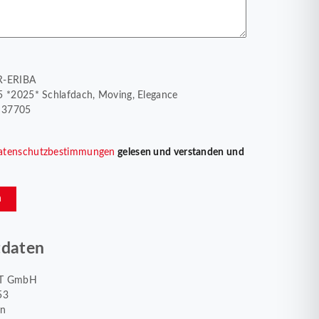
R-ERIBA
5 *2025* Schlafdach, Moving, Elegance
1 37705
atenschutzbestimmungen
gelesen und verstanden und
n
tdaten
T GmbH
53
en