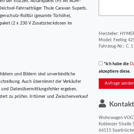
hen der Stützen, Autarkpaket (95 Ah AGM-
 Deichsel-Fahrradträger Thule Caravan Superb,
iegenschutz-Rolltür (gesamte Türhöhe),
npaket (2 x 230 V Zusatzsteckdosen im
Hersteller: HYME
Model: Feeling 42
Fahrzeug-Nr.: C. 
*Ich habe die
D
akzeptiere diese.
hildern und Bildern sind unverbindliche
schreibung. Auch übernimmt der Verkäufer
Anfrage sende
er und Datenübermittlungsfehler ergeben.
dert zu prüfen. Irrtümer und Zwischenverkauf
Kontak
Wohnwagen VOG
Koblenzer Straße 
66115 Saarbrück