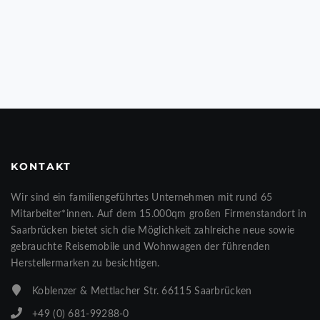
KONTAKT
Wir sind ein familiengeführtes Unternehmen mit rund 65
Mitarbeiter*innen. Auf dem 15.000qm großen Firmenstandort in
Saarbrücken bietet sich die Möglichkeit zahlreiche neue sowie
gebrauchte Reisemobile und Wohnwagen der führenden
Herstellermarken zu besichtigen.
Koblenzer & Mettlacher Str. 66115 Saarbrücken
+49 (0) 681-99288-0