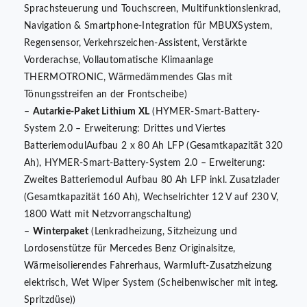
Sprachsteuerung und Touchscreen, Multifunktionslenkrad,
Navigation & Smartphone-Integration für MBUXSystem,
Regensensor, Verkehrszeichen-Assistent, Verstärkte
Vorderachse, Vollautomatische Klimaanlage
THERMOTRONIC, Wärmedämmendes Glas mit
Tönungsstreifen an der Frontscheibe)
–
Autarkie-Paket Lithium XL
(HYMER-Smart-Battery-
System 2.0 – Erweiterung: Drittes und Viertes
BatteriemodulAufbau 2 x 80 Ah LFP (Gesamtkapazität 320
Ah), HYMER-Smart-Battery-System 2.0 – Erweiterung:
Zweites Batteriemodul Aufbau 80 Ah LFP inkl. Zusatzlader
(Gesamtkapazität 160 Ah), Wechselrichter 12 V auf 230 V,
1800 Watt mit Netzvorrangschaltung)
–
Winterpaket
(Lenkradheizung, Sitzheizung und
Lordosenstütze für Mercedes Benz Originalsitze,
Wärmeisolierendes Fahrerhaus, Warmluft-Zusatzheizung
elektrisch, Wet Wiper System (Scheibenwischer mit integ.
Spritzdüse))