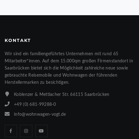
KONTAKT
Wir sind ein familiengeführtes Unternehmen mit rund 65
Mitarbeiter*innen. Auf dem 15.000qm großen Firmenstandort in
Saarbrücken bietet sich die Möglichkeit zahlreiche neue sowie
gebrauchte Reisemobile und Wohnwagen der führenden
Herstellermarken zu besichtigen.
Koblenzer & Mettlacher Str. 66115 Saarbrücken
+49 (0) 681-99288-0
info@wohnwagen-vogt.de