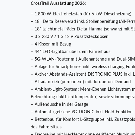
CrossTrail Ausstattung 2026:
– 1.800 W Elektroheizstab (für 6 kW Dieselheizung)
– 18'' Delta Reserverad inkl. Stollenbereifung (All-T
– 18" Leichtmetallräder Delta Hanma (schwarz) mit Sto
– 3 x 230 V / 1 x 12 V Zusatzsteckdosen
– 4 Kissen mit Bezug
– 44" LED-Lightbar über dem Fahrerhaus
– 5G-WLAN-Router mit Außenantenne und Dual-SIM-Sl
– Ablage für Smartphones inkl. wireless charging Fun
– Aktiver Abstands-Assistent DISTRONIC PLUS inkl. L
– Allradantrieb (permanent) mit Torque-on-Demand
– Ambient-Light-System: Mehr-Ebenen Lichtsystem mi
Beleuchtung (inkl.Lichttemperatur) sowie stimmungsv
– Außendusche in der Garage
– Automatikgetriebe 9G-TRONIC inkl. Hold-Funktion
– Bettenbau für Komfort L-Sitzgruppe inkl. Zusatzpo
des Fahrersitzes
– Dachreling mit Heckleiter ohne geriffelter Alumini