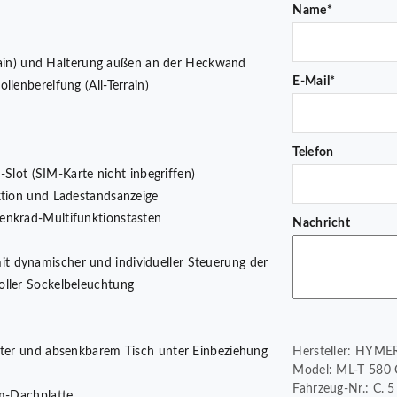
Name*
errain) und Halterung außen an der Heckwand
E-Mail*
llenbereifung (All-Terrain)
Telefon
ot (SIM-Karte nicht inbegriffen)
ktion und Ladestandsanzeige
enkrad-Multifunktionstasten
Nachricht
t dynamischer und individueller Steuerung der
oller Sockelbeleuchtung
lster und absenkbarem Tisch unter Einbeziehung
Hersteller: HYME
Model: ML-T 580 Cro
Fahrzeug-Nr.: C. 
um-Dachplatte