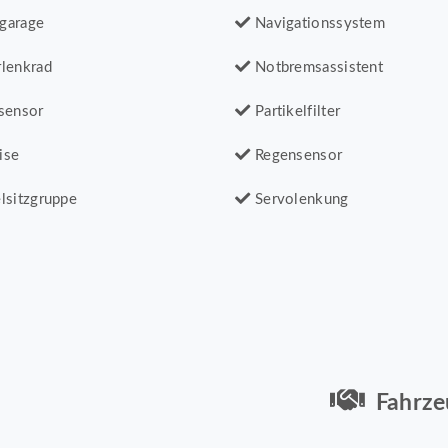
garage
Navigationssystem
lenkrad
Notbremsassistent
sensor
Partikelfilter
ise
Regensensor
lsitzgruppe
Servolenkung
Fahrze