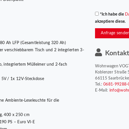
*Ich habe die
D
akzeptiere diese.
Anfrage sende
 80 Ah LFP (Gesamtleistung 320 Ah)
er verschiebbarem Tisch und 2 integrierten 3-
Kontak
o, integriertem Mülleimer und 2-fach
Wohnwagen VOG
Koblenzer Straße 
66115 Saarbrück
r 5V / 1x 12V-Steckdose
Tel.:
0681-99288-
E-Mail:
info@woh
ine Ambiente-Leseleuchte für die
ng, 400 x 250 cm
190 PS – Euro VI-E