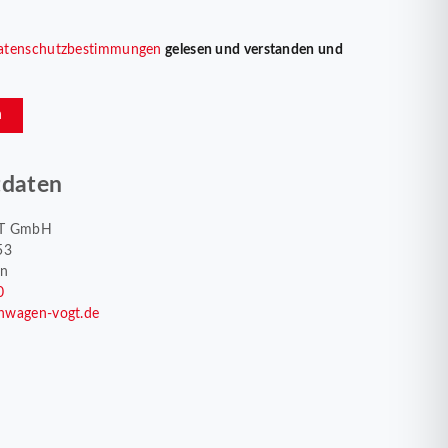
atenschutzbestimmungen
gelesen und verstanden und
n
tdaten
T GmbH
53
en
0
nwagen-vogt.de