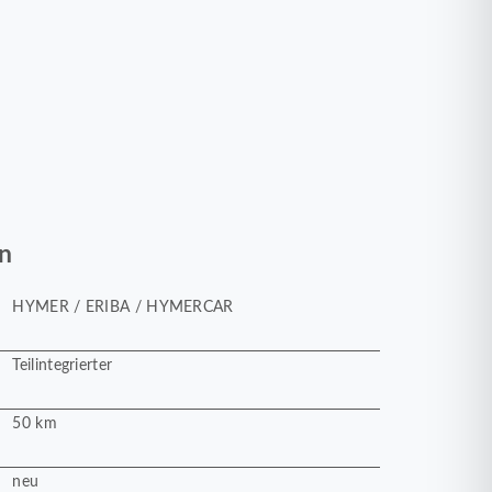
n
HYMER / ERIBA / HYMERCAR
Teilintegrierter
50 km
neu