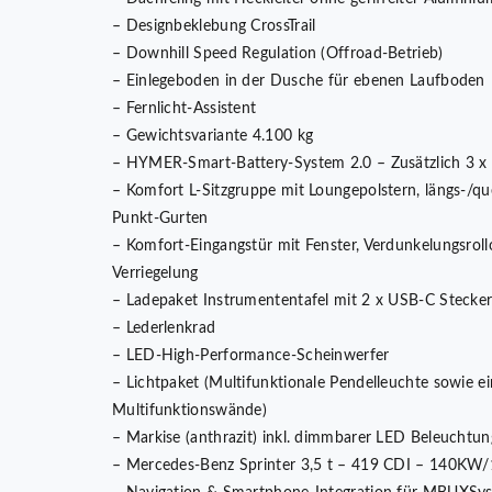
– Designbeklebung CrossTrail
– Downhill Speed Regulation (Offroad-Betrieb)
– Einlegeboden in der Dusche für ebenen Laufboden
– Fernlicht-Assistent
– Gewichtsvariante 4.100 kg
– HYMER-Smart-Battery-System 2.0 – Zusätzlich 3 x
– Komfort L-Sitzgruppe mit Loungepolstern, längs-/qu
Punkt-Gurten
– Komfort-Eingangstür mit Fenster, Verdunkelungsroll
Verriegelung
– Ladepaket Instrumententafel mit 2 x USB-C Stecke
– Lederlenkrad
– LED-High-Performance-Scheinwerfer
– Lichtpaket (Multifunktionale Pendelleuchte sowie e
Multifunktionswände)
– Markise (anthrazit) inkl. dimmbarer LED Beleuchtu
– Mercedes-Benz Sprinter 3,5 t – 419 CDI – 140KW/