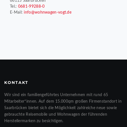
66115 Saarbrücken
Tel.:
0681-99288-0
E-Mail:
info@wohnwagen-vogt.de
KONTAKT
Wir sind ein familiengeführtes Unternehmen mit rund 65
Mitarbeiter*innen. Auf dem 15.000qm großen Firmenstandort in
Saarbrücken bietet sich die Möglichkeit zahlreiche neue sowie
gebrauchte Reisemobile und Wohnwagen der führenden
Herstellermarken zu besichtigen.