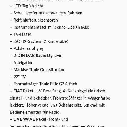
– LED-Tagfahrlicht
– Scheinwerfer mit schwarzem Rahmen
– Reifenluftdrucksensoren
– Instrumententafel im Techno-Design (Alu)
– TV-Halter
– ISOFIX-System (2 Kindersitze)
– Polster cool grey
–
2-DIN DAB Radio Dynavin
–
Navigation
–
Markise Thule Omnsitor 4m
–
22“ TV
–
Fahrradträger Thule Elite G2 4-fach
–
FIAT Paket
(16" Bereifung, Außenspiegel elektrisch
einstell- und beheizbar, Frontstoßfänger in Wagenfarbe
lackiert, Höhenverstellung Beifahrersitz, Lenkrad mit
Bedienelementen für Radio)
–
L!VE WAVE Paket
(Front- und
Seitenscheibenverdunklung, Hochwertige Passform-