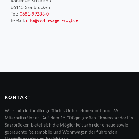
Koblenzer Straße 53
66115 Saarbrücken
Tel.:
0681-99288-0
E-Mail:
info@wohnwagen-vogt.de
KONTAKT
Wir sind ein familiengeführtes Unternehmen mit rund 65
Mitarbeiter*innen. Auf dem 15.000qm großen Firmenstandort in
Saarbrücken bietet sich die Möglichkeit zahlreiche neue sowie
gebrauchte Reisemobile und Wohnwagen der führenden