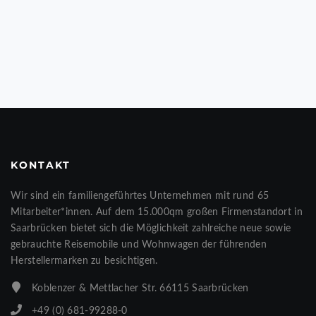
KONTAKT
Wir sind ein familiengeführtes Unternehmen mit rund 65
Mitarbeiter*innen. Auf dem 15.000qm großen Firmenstandort in
Saarbrücken bietet sich die Möglichkeit zahlreiche neue sowie
gebrauchte Reisemobile und Wohnwagen der führenden
Herstellermarken zu besichtigen.
Koblenzer & Mettlacher Str. 66115 Saarbrücken
+49 (0) 681-99288-0