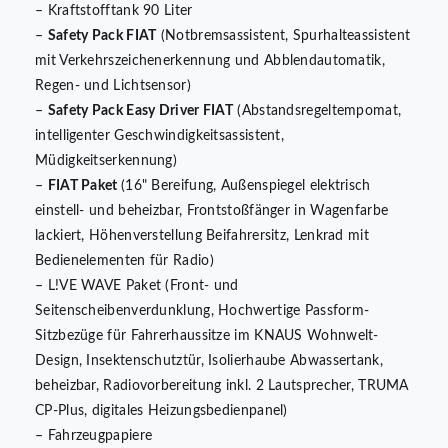
– Kraftstofftank 90 Liter
–
Safety Pack FIAT
(Notbremsassistent, Spurhalteassistent
mit Verkehrszeichenerkennung und Abblendautomatik,
Regen- und Lichtsensor)
–
Safety Pack Easy Driver FIAT
(Abstandsregeltempomat,
intelligenter Geschwindigkeitsassistent,
Müdigkeitserkennung)
–
FIAT Paket
(16" Bereifung, Außenspiegel elektrisch
einstell- und beheizbar, Frontstoßfänger in Wagenfarbe
lackiert, Höhenverstellung Beifahrersitz, Lenkrad mit
Bedienelementen für Radio)
– L!VE WAVE Paket (Front- und
Seitenscheibenverdunklung, Hochwertige Passform-
Sitzbezüge für Fahrerhaussitze im KNAUS Wohnwelt-
Design, Insektenschutztür, Isolierhaube Abwassertank,
beheizbar, Radiovorbereitung inkl. 2 Lautsprecher, TRUMA
CP-Plus, digitales Heizungsbedienpanel)
– Fahrzeugpapiere