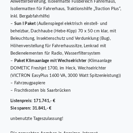
Allwetterbereifung, Isoliermatte Fußbereich Fahrerhaus,
Isoliermatten für Fahrerhaus, Traktionshilfe „Traction Plus“,
inkl. Bergabfahrhilfe)
–
Sun I Paket
(Außenspiegel elektrisch einstell- und
beheizbar, Dachhaube (Hebe-Kipp) 70 x 50 cm klar, mit
Beleuchtung, Insektenschutz und Verdunklung (Bug),
Höhenverstellung für Fahrerhaussitze, Lenkrad mit
Bedienelementen für Radio, Wasserfiltersystem
–
Paket Klimaanlage mit Wechselrichter
(Klimaanlage
DOMETIC Freshjet 1700, im Heck, Wechselrichter
(VICTRON EasyPlus 1600 VA, 3000 Watt Spitzenleistung))
– Fahrzeugpapiere
– Frachtkosten bis Saarbrücken
Listenpreis: 171.741,- €
Sie sparen: 31.841,- €
unbenutzte Tageszulassung!