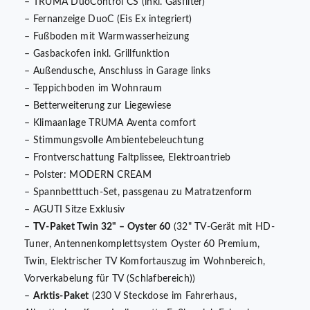
– TRUMA DuoControl CS (inkl. Gasfilter)
– Fernanzeige DuoC (Eis Ex integriert)
– Fußboden mit Warmwasserheizung
– Gasbackofen inkl. Grillfunktion
– Außendusche, Anschluss in Garage links
– Teppichboden im Wohnraum
– Betterweiterung zur Liegewiese
– Klimaanlage TRUMA Aventa comfort
– Stimmungsvolle Ambientebeleuchtung
– Frontverschattung Faltplissee, Elektroantrieb
– Polster: MODERN CREAM
– Spannbetttuch-Set, passgenau zu Matratzenform
– AGUTI Sitze Exklusiv
–
TV-Paket Twin 32" – Oyster 60
(32" TV-Gerät mit HD-
Tuner, Antennenkomplettsystem Oyster 60 Premium,
Twin, Elektrischer TV Komfortauszug im Wohnbereich,
Vorverkabelung für TV (Schlafbereich))
–
Arktis-Paket
(230 V Steckdose im Fahrerhaus,