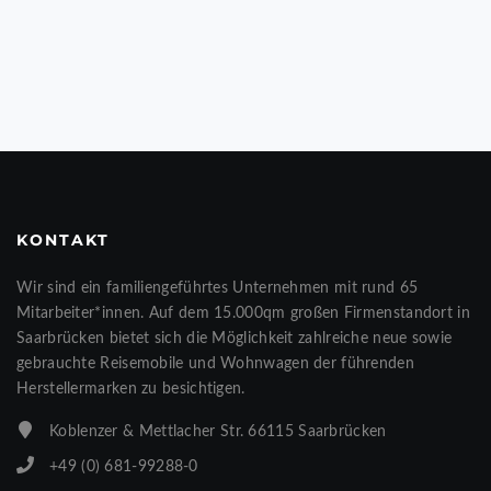
KONTAKT
Wir sind ein familiengeführtes Unternehmen mit rund 65
Mitarbeiter*innen. Auf dem 15.000qm großen Firmenstandort in
Saarbrücken bietet sich die Möglichkeit zahlreiche neue sowie
gebrauchte Reisemobile und Wohnwagen der führenden
Herstellermarken zu besichtigen.
Koblenzer & Mettlacher Str. 66115 Saarbrücken
+49 (0) 681-99288-0