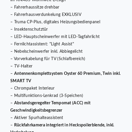
im KNAUS Wohnwelt-Design
– Fahrerhaussitze drehbar
– Fahrerhausverdunkelung EXKLUSIV
– Truma CP-Plus, digitales Heizungsbedienpanel
– Insektenschutztür
– LED-Hauptscheinwerfer mit LED-Tagfahrlicht
– Fernlichtassistent: "Light Assist"
– Nebelscheinwerfer inkl. Abbiegelicht
– Vorverkabelung für TV (Schlafbereich)
– TV-Halter
–
Antennenkomplettsystem Oyster 60 Premium, Twin inkl.
SMART TV
– Chrompaket Interieur
– Multifunktions-Lenkrad (3-Speichen)
–
Abstandsgeregelter Tempomat (ACC) mit
Geschwindigkeitsbegrenzer
– Aktiver Spurhalteassistent
–
Rückfahrkamera integriert in Heckspoilerblende, inkl.