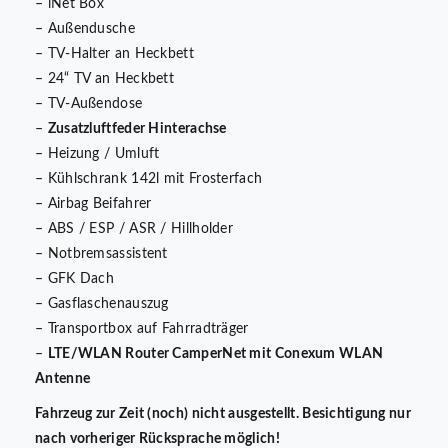
– iNet Box
– Außendusche
– TV-Halter an Heckbett
– 24“ TV an Heckbett
– TV-Außendose
–
Zusatzluftfeder Hinterachse
– Heizung / Umluft
– Kühlschrank 142l mit Frosterfach
– Airbag Beifahrer
– ABS / ESP / ASR / Hillholder
– Notbremsassistent
– GFK Dach
– Gasflaschenauszug
– Transportbox auf Fahrradträger
–
LTE/WLAN Router CamperNet mit Conexum WLAN
Antenne
Fahrzeug zur Zeit (noch) nicht ausgestellt. Besichtigung nur
nach vorheriger Rücksprache möglich!