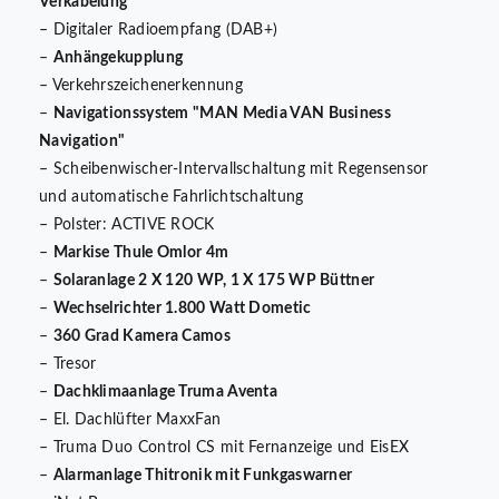
Verkabelung
– Digitaler Radioempfang (DAB+)
–
Anhängekupplung
– Verkehrszeichenerkennung
–
Navigationssystem "MAN Media VAN Business
Navigation"
– Scheibenwischer-Intervallschaltung mit Regensensor
und automatische Fahrlichtschaltung
– Polster: ACTIVE ROCK
–
Markise Thule Omlor 4m
–
Solaranlage 2 X 120 WP, 1 X 175 WP Büttner
–
Wechselrichter 1.800 Watt Dometic
–
360 Grad Kamera Camos
– Tresor
–
Dachklimaanlage Truma Aventa
– El. Dachlüfter MaxxFan
– Truma Duo Control CS mit Fernanzeige und EisEX
–
Alarmanlage Thitronik mit Funkgaswarner