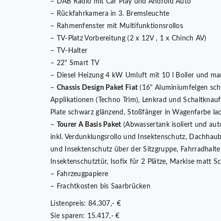
– DAB Radio mit Car Play und Android Auto
– Rückfahrkamera in 3. Bremsleuchte
– Rahmenfenster mit Multifunktionsrollos
– TV-Platz Vorbereitung (2 x 12V , 1 x Chinch AV)
– TV-Halter
– 22" Smart TV
– Diesel Heizung 4 kW Umluft mit 10 l Boiler und man
–
Chassis Design Paket Fiat
(16" Aluminiumfelgen schw
Applikationen (Techno Trim), Lenkrad und Schaltknauf
Plate schwarz glänzend, Stoßfänger in Wagenfarbe lac
–
Tourer A Basis Paket
(Abwassertank isoliert und aut
inkl. Verdunklungsrollo und Insektenschutz, Dachhau
und Insektenschutz über der Sitzgruppe, Fahrradhalter
Insektenschutztür, Isofix für 2 Plätze, Markise matt S
– Fahrzeugpapiere
– Frachtkosten bis Saarbrücken
Listenpreis: 84.307,- €
Sie sparen: 15.417,- €