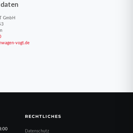
tdaten
T GmbH
53
en
0
nwagen-vogt.de
RECHTLICHES
8:00
Datenschutz