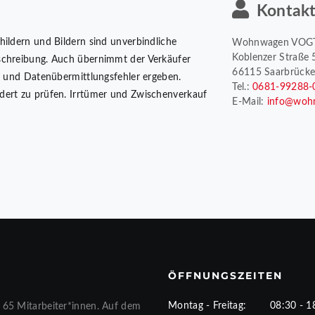
Kontak
hildern und Bildern sind unverbindliche
Wohnwagen VOG
Koblenzer Straße 
schreibung. Auch übernimmt der Verkäufer
66115 Saarbrück
er und Datenübermittlungsfehler ergeben.
Tel.:
0681-99288-
dert zu prüfen. Irrtümer und Zwischenverkauf
E-Mail:
info@woh
ÖFFNUNGSZEITEN
Montag - Freitag:
08:30 - 1
 65 Mitarbeiter*innen. Auf dem