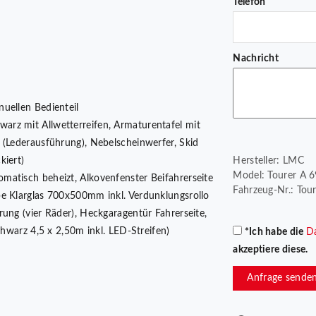
Telefon
Nachricht
uellen Bedienteil
arz mit Allwetterreifen, Armaturentafel mit
 (Lederausführung), Nebelscheinwerfer, Skid
kiert)
Hersteller: LMC
Model: Tourer A 69
omatisch beheizt, Alkovenfenster Beifahrerseite
Fahrzeug-Nr.: Tou
be Klarglas 700x500mm inkl. Verdunklungsrollo
ung (vier Räder), Heckgaragentür Fahrerseite,
chwarz 4,5 x 2,50m inkl. LED-Streifen)
*Ich habe die
D
akzeptiere diese.
Anfrage sende