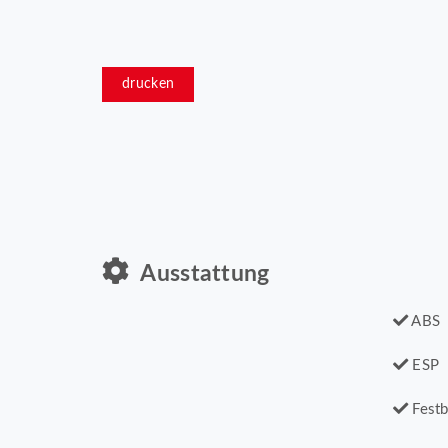
drucken
Ausstattung
ABS
ESP
Festb