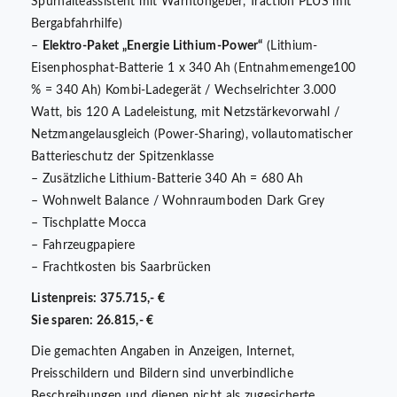
Spurhalteassistent mit Warntongeber, Traction PLUS mit
Bergabfahrhilfe)
–
Elektro-Paket „Energie Lithium-Power“
(Lithium-
Eisenphosphat-Batterie 1 x 340 Ah (Entnahmemenge100
% = 340 Ah) Kombi-Ladegerät / Wechselrichter 3.000
Watt, bis 120 A Ladeleistung, mit Netzstärkevorwahl /
Netzmangelausgleich (Power-Sharing), vollautomatischer
Batterieschutz der Spitzenklasse
– Zusätzliche Lithium-Batterie 340 Ah = 680 Ah
– Wohnwelt Balance / Wohnraumboden Dark Grey
– Tischplatte Mocca
– Fahrzeugpapiere
– Frachtkosten bis Saarbrücken
Listenpreis: 375.715,- €
Sie sparen: 26.815,- €
Die gemachten Angaben in Anzeigen, Internet,
Preisschildern und Bildern sind unverbindliche
Beschreibungen und dienen nicht als zugesicherte