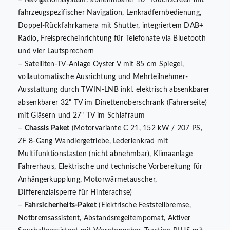
– Navigationssystem: abnehmbarer 10" Touchscreen mit
fahrzeugspezifischer Navigation, Lenkradfernbedienung,
Doppel-Rückfahrkamera mit Shutter, integriertem DAB+
Radio, Freisprecheinrichtung für Telefonate via Bluetooth
und vier Lautsprechern
– Satelliten-TV-Anlage Oyster V mit 85 cm Spiegel,
vollautomatische Ausrichtung und Mehrteilnehmer-
Ausstattung durch TWIN-LNB inkl. elektrisch absenkbarer
absenkbarer 32" TV im Dinettenoberschrank (Fahrerseite)
mit Gläsern und 27" TV im Schlafraum
–
Chassis Paket
(Motorvariante C 21, 152 kW / 207 PS,
ZF 8-Gang Wandlergetriebe, Lederlenkrad mit
Multifunktionstasten (nicht abnehmbar), Klimaanlage
Fahrerhaus, Elektrische und technische Vorbereitung für
Anhängerkupplung, Motorwärmetauscher,
Differenzialsperre für Hinterachse)
–
Fahrsicherheits-Paket
(Elektrische Feststellbremse,
Notbremsassistent, Abstandsregeltempomat, Aktiver