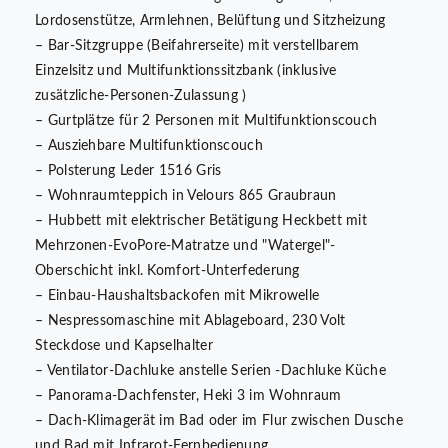
Lordosenstütze, Armlehnen, Belüftung und Sitzheizung
– Bar-Sitzgruppe (Beifahrerseite) mit verstellbarem
Einzelsitz und Multifunktionssitzbank (inklusive
zusätzliche-Personen-Zulassung )
– Gurtplätze für 2 Personen mit Multifunktionscouch
– Ausziehbare Multifunktionscouch
– Polsterung Leder 1516 Gris
– Wohnraumteppich in Velours 865 Graubraun
– Hubbett mit elektrischer Betätigung Heckbett mit
Mehrzonen-EvoPore-Matratze und "Watergel"-
Oberschicht inkl. Komfort-Unterfederung
– Einbau-Haushaltsbackofen mit Mikrowelle
– Nespressomaschine mit Ablageboard, 230 Volt
Steckdose und Kapselhalter
– Ventilator-Dachluke anstelle Serien -Dachluke Küche
– Panorama-Dachfenster, Heki 3 im Wohnraum
– Dach-Klimagerät im Bad oder im Flur zwischen Dusche
und Bad mit Infrarot-Fernbedienung