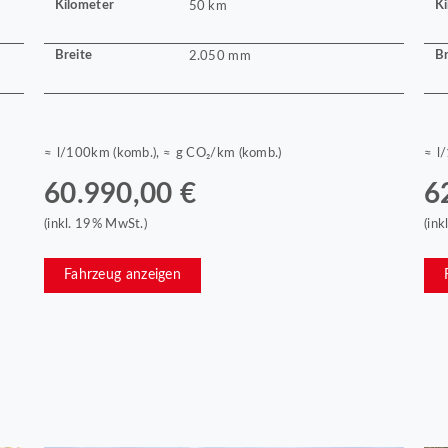
Kilometer
Ki
50 km
Breite
Br
2.050 mm
≈ l/100km (komb.), ≈ g CO₂/km (komb.)
≈ l
60.990,00 €
6
(inkl. 19% MwSt.)
(in
Fahrzeug anzeigen