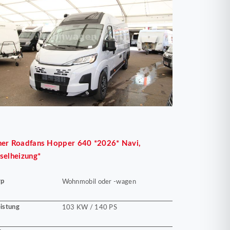
her
Roadfans Hopper 640 *2026* Navi,
selheizung*
yp
Wohnmobil oder -wagen
istung
103 KW / 140 PS