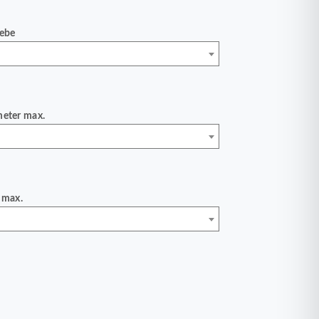
iebe
meter max.
 max.