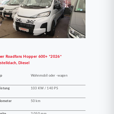
her
Roadfans Hopper 600+ *2026*
stelldach, Diesel
yp
Wohnmobil oder -wagen
istung
103 KW / 140 PS
lometer
50 km
eite
2.050 mm