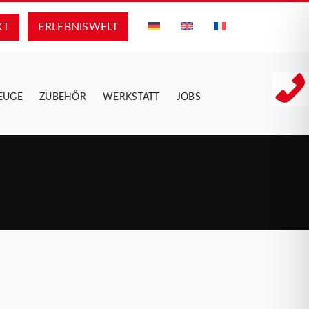
KT
ERLEBNIS­WELT
EUGE
ZUBEHÖR
WERKSTATT
JOBS