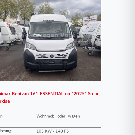
nimar
Benivan 161 ESSENTIAL up *2025* Solar,
rkise
yp
Wohnmobil oder -wagen
istung
103 KW / 140 PS