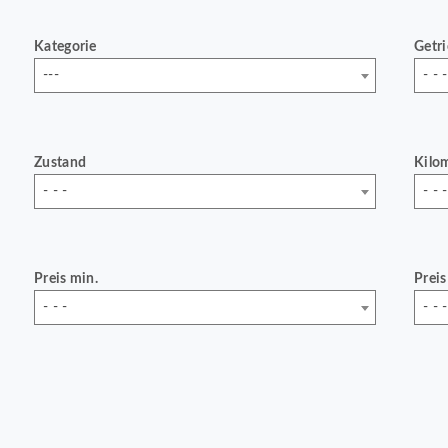
Kategorie
Getr
---
- - -
Zustand
Kilo
- - -
- - -
Preis min.
Preis
- - -
- - -