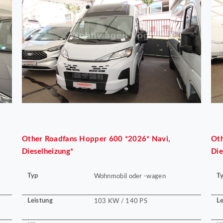
Other
Roadfans Hopper 600 *2026* Navi,
Ot
Dieselheizung*
Die
Typ
T
Wohnmobil oder -wagen
Leistung
Le
103 KW / 140 PS