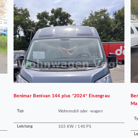
Benimar
Benivan 144 plus *2024* Eisengrau
Be
Ma
Typ
Wohnmobil oder -wagen
T
Leistung
103 KW / 140 PS
Le