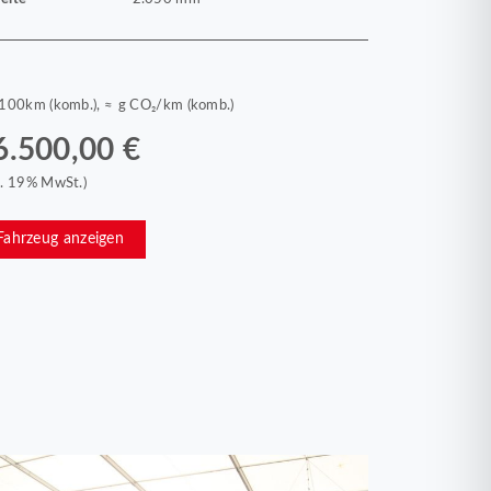
/100km (komb.), ≈ g CO₂/km (komb.)
6.500,00 €
kl. 19% MwSt.)
Fahrzeug anzeigen