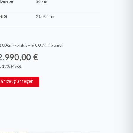
lometer
50 km
eite
2.050 mm
/100km (komb.), ≈ g CO₂/km (komb.)
2.990,00 €
kl. 19% MwSt.)
Fahrzeug anzeigen