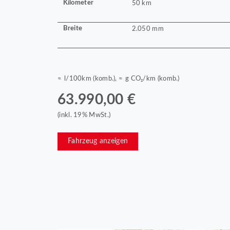
Kilometer
50 km
Breite
2.050 mm
≈ l/100km (komb.), ≈ g CO₂/km (komb.)
63.990,00 €
(inkl. 19% MwSt.)
Fahrzeug anzeigen