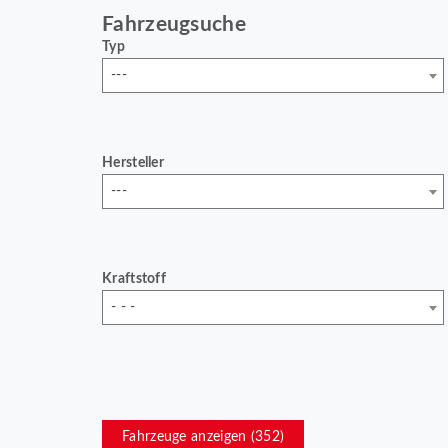
Fahrzeugsuche
Typ
---
Hersteller
---
Kraftstoff
- - -
Fahrzeuge anzeigen (
352
)