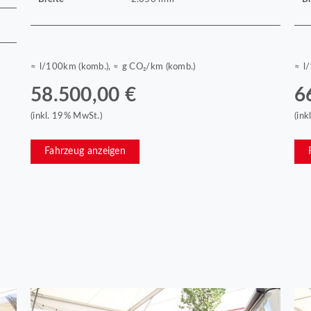
≈ l/100km (komb.), ≈ g CO₂/km (komb.)
≈ l
58.500,00 €
6
(inkl. 19% MwSt.)
(in
Fahrzeug anzeigen