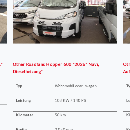
.*
Other
Roadfans Hopper 600 *2026* Navi,
Ot
Dieselheizung*
Auf
Typ
T
Wohnmobil oder -wagen
Leistung
Le
103 KW / 140 PS
Kilometer
Ki
50 km
Breite
Br
2.050 mm