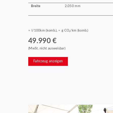
Breite
2.050 mm
≈ l/100km (komb.), ≈ g CO₂/km (komb.)
49.990 €
(MwSt. nicht ausweisbar)
Fahrzeug anzeigen