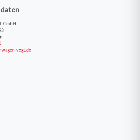
tdaten
T GmbH
53
en
0
nwagen-vogt.de