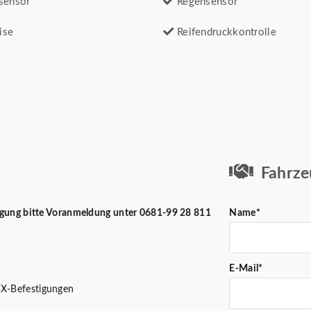
sensor
Regensensor
ise
Reifendruckkontrolle
Fahrze
htigung bitte Voranmeldung unter 0681-99 28 811
Name*
E-Mail*
IX-Befestigungen