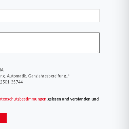
MA
ing, Automatik, Ganzjahresbereifung..*
 2501 35744
atenschutzbestimmungen
gelesen und verstanden und
n