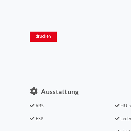
drucken
Ausstattung
ABS
HU n
ESP
Leder