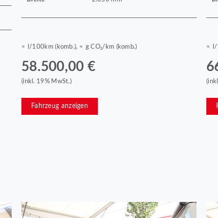
≈ l/100km (komb.), ≈ g CO₂/km (komb.)
≈ l
58.500,00 €
6
(inkl. 19% MwSt.)
(in
Fahrzeug anzeigen