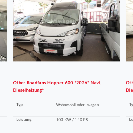
Other
Roadfans Hopper 600 *2026* Navi,
Ot
Dieselheizung*
Die
Typ
T
Wohnmobil oder -wagen
Leistung
Le
103 KW / 140 PS