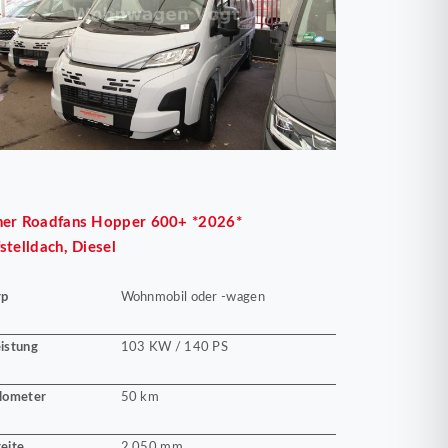
her
Roadfans Hopper 600+ *2026*
stelldach, Diesel
yp
Wohnmobil oder -wagen
istung
103 KW / 140 PS
lometer
50 km
eite
2.050 mm