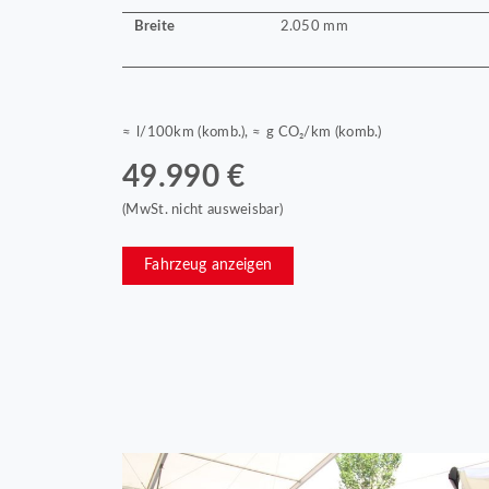
Breite
2.050 mm
≈ l/100km (komb.), ≈ g CO₂/km (komb.)
49.990 €
(MwSt. nicht ausweisbar)
Fahrzeug anzeigen