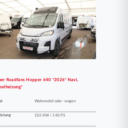
her
Roadfans Hopper 640 *2026* Navi,
selheizung*
yp
Wohnmobil oder -wagen
istung
103 KW / 140 PS