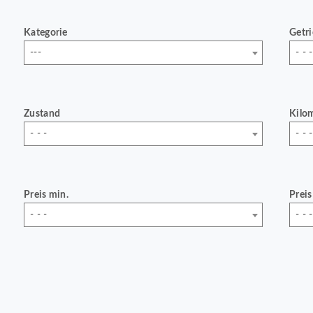
Kategorie
Getr
---
- - -
Zustand
Kilo
- - -
- - -
Preis min.
Preis
- - -
- - -