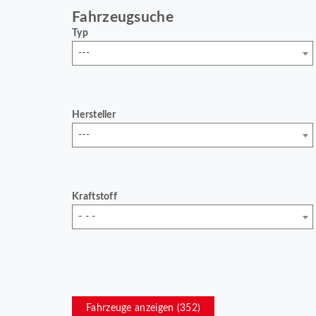
Fahrzeugsuche
Typ
---
Hersteller
---
Kraftstoff
- - -
Fahrzeuge anzeigen (
352
)