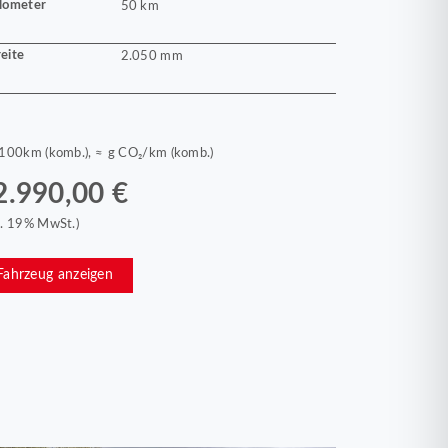
lometer
50 km
eite
2.050 mm
/100km (komb.), ≈ g CO₂/km (komb.)
2.990,00 €
kl. 19% MwSt.)
Fahrzeug anzeigen