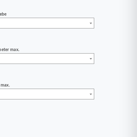
iebe
meter max.
 max.