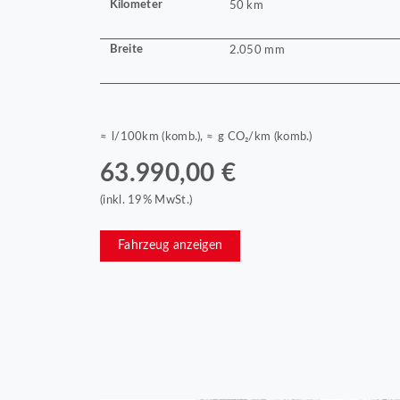
Kilometer
50 km
Breite
2.050 mm
≈ l/100km (komb.), ≈ g CO₂/km (komb.)
63.990,00 €
(inkl. 19% MwSt.)
Fahrzeug anzeigen