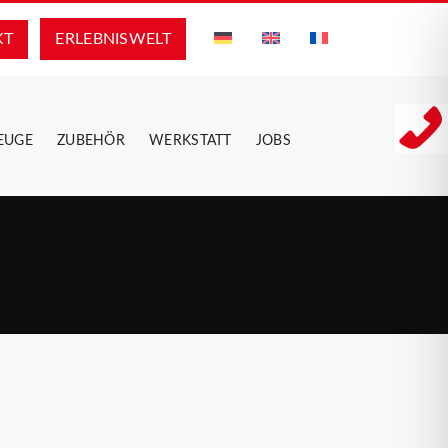
KT
ERLEBNIS­WELT
EUGE
ZUBEHÖR
WERKSTATT
JOBS