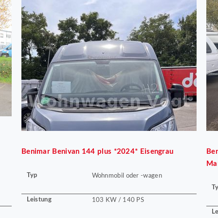
Benimar
Benivan 144 plus *2024* Eisengrau
Be
Ma
Typ
Wohnmobil oder -wagen
T
Leistung
103 KW / 140 PS
Le