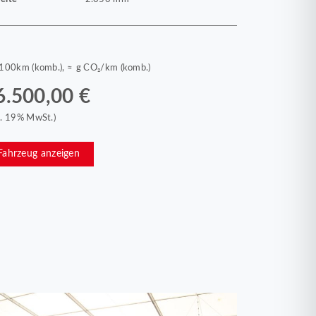
/100km (komb.), ≈ g CO₂/km (komb.)
6.500,00 €
kl. 19% MwSt.)
Fahrzeug anzeigen