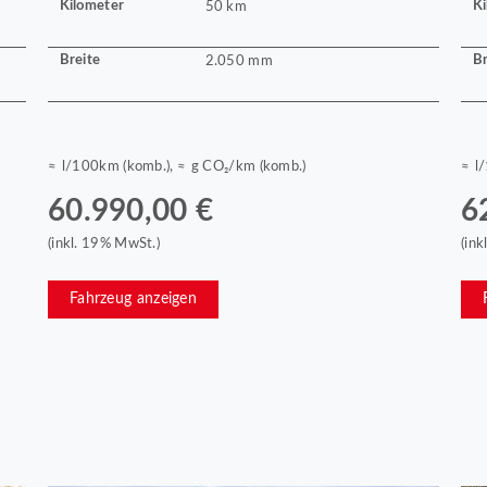
Kilometer
Ki
50 km
Breite
Br
2.050 mm
≈ l/100km (komb.), ≈ g CO₂/km (komb.)
≈ l
60.990,00 €
6
(inkl. 19% MwSt.)
(in
Fahrzeug anzeigen