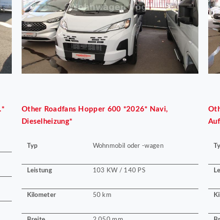
.*
Other
Roadfans Hopper 600 *2026* Navi,
Ot
Dieselheizung*
Auf
Typ
T
Wohnmobil oder -wagen
Leistung
Le
103 KW / 140 PS
Kilometer
Ki
50 km
Breite
Br
2.050 mm