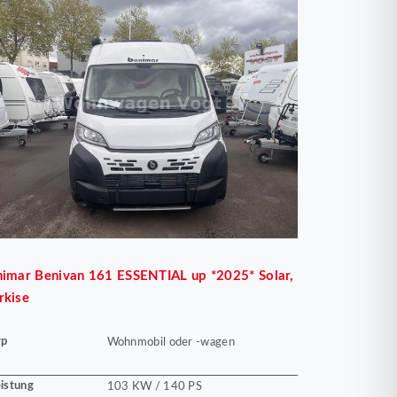
nimar
Benivan 161 ESSENTIAL up *2025* Solar,
rkise
yp
Wohnmobil oder -wagen
istung
103 KW / 140 PS