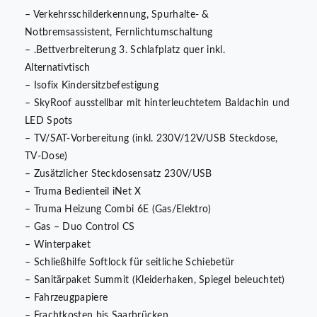
– Verkehrsschilderkennung, Spurhalte- &
Notbremsassistent, Fernlichtumschaltung
– .Bettverbreiterung 3. Schlafplatz quer inkl.
Alternativtisch
– Isofix Kindersitzbefestigung
– SkyRoof ausstellbar mit hinterleuchtetem Baldachin und
LED Spots
– TV/SAT-Vorbereitung (inkl. 230V/12V/USB Steckdose,
TV-Dose)
– Zusätzlicher Steckdosensatz 230V/USB
– Truma Bedienteil iNet X
– Truma Heizung Combi 6E (Gas/Elektro)
– Gas – Duo Control CS
– Winterpaket
– Schließhilfe Softlock für seitliche Schiebetür
– Sanitärpaket Summit (Kleiderhaken, Spiegel beleuchtet)
– Fahrzeugpapiere
– Frachtkosten bis Saarbrücken