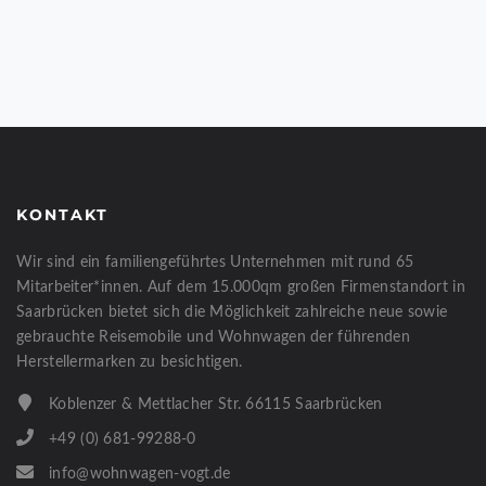
KONTAKT
Wir sind ein familiengeführtes Unternehmen mit rund 65
Mitarbeiter*innen. Auf dem 15.000qm großen Firmenstandort in
Saarbrücken bietet sich die Möglichkeit zahlreiche neue sowie
gebrauchte Reisemobile und Wohnwagen der führenden
Herstellermarken zu besichtigen.
Koblenzer & Mettlacher Str. 66115 Saarbrücken
+49 (0) 681-99288-0
info@wohnwagen-vogt.de